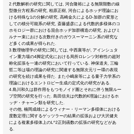
2.代数解析の研究に関しては, 河合隆裕による無限階数の線
型微分方程系の研究, 柏原正樹, 河合によるホッヂ理論にお
ける特殊な1の分解の研究, 高崎金久によるD-加群の変形と
しての積分可能系の研究, 斎藤盛彦による代数的多様体のコ
ホモロジー群における混合ホッヂ加群構造の研究, およびミ
ルナー束における次数付きのガウスーマーニン系の研究な
ど多くの成果が得られた.
3.数理物理学の研究に関しては, 中西襄等が, アインシュタ
イン重力場の4脚定式化における局所ロレンツ対称性の超対
称化拡張を一連の研究において行っている. 神保道夫, 三輪
哲二等は場の理論の研究に関連する無限次元リー環の表現
の研究を続け成果を得た. また小嶋泉等による量子力学系の
理論におけるエントロピー生成の定式化の研究がある.
4.島川和久は群作用をもつモノイド圏とそれに伴う無限ルー
プ空間の研究を行った. 島田信夫は代数的K理論におけるホ
ッヂ・チャーン類を研究した.
その他, 楠岡成雄によるウィナー・リーマン多様体における
度数定理に関するゲッツラーの結果の拡張および大沢健夫
による複素多様体上のL^2正則函数の拡張の研究などがあ
る.