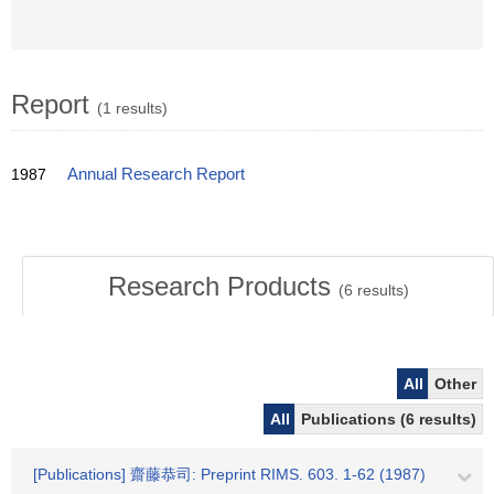
Report
(1 results)
1987
Annual Research Report
Research Products
(
6
results)
All
Other
All
Publications (6 results)
[Publications] 齋藤恭司: Preprint RIMS. 603. 1-62 (1987)