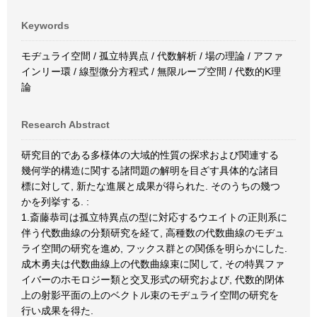
Keywords
モヂュライ空間 / 孤立特異点 / 代数解析 / 場の理論 / アファ
インリー環 / 線型微分方程式 / 無限ループ空間 / 代数的K理
論
Research Abstract
研究目的である多様体の大域的性質の探求および関連する
幾何学的構造に関する諸問題の解明を目ざす具体的な諸目
標に対して, 新たな進展と成果が得られた. そのうちの幾つ
かを列挙する. :
1.斎藤恭司は孤立特異点の型に対応するウエイトの正則系に
伴う代数曲線の分類研究を経て, 高種数の代数曲線のモヂュ
ライ空間の研究を進め, フックス群との関係を明らかにした.
成木勇夫は代数曲線上の代数曲線束に関して, その特異ファ
イバーのホモロジー類と交叉形式の研究および, 代数的閉体
上の射影平面の上のベクトル束のモヂュライ空間の研究を
行い成果を得た.