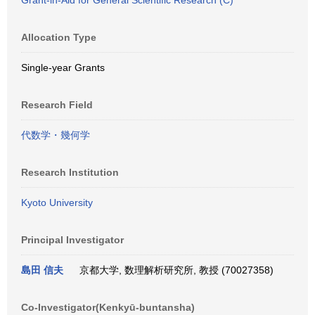
Grant-in-Aid for General Scientific Research (C)
Allocation Type
Single-year Grants
Research Field
代数学・幾何学
Research Institution
Kyoto University
Principal Investigator
島田 信夫
京都大学, 数理解析研究所, 教授 (70027358)
Co-Investigator(Kenkyū-buntansha)