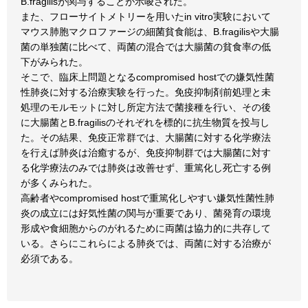
B.fragilisが関与することが示唆された。
また、フローサイトメトリーを用いたin vitro実験において
マウス肺胞マクロファージの細菌貧食能は、B.fragilisや大腸
菌の単独菌に比べて、両菌の混合では大腸菌の貧食率の低
下がみられた。
そこで、臨床上問題となるcompromised hostでの嫌気性菌
性肺炎に対する治療実験を行った。免疫抑制剤前処理と未
処理のモルモットに対し所定方法で菌接種を行い、その後
に大腸菌とB.fragilisのそれぞれを標的に抗生物質を投与し
た。その結果、免疫正常群では、大腸菌に対する化学療法
を行えば肺炎は治癒するが、免疫抑制群では大腸菌に対す
る化学療法のみでは肺炎は改善せず、重篤化し死亡する例
が多くみられた。
高齢者やcompromised hostで重篤化しやすい嫌気性菌性肺
炎の成立には好気性菌の関与が重要であり、菌発育の環境
形成や食細胞からのがれるために両菌は協力的に共存して
いる。さらにこれらによる肺炎では、両菌に対する治療が
必須である。