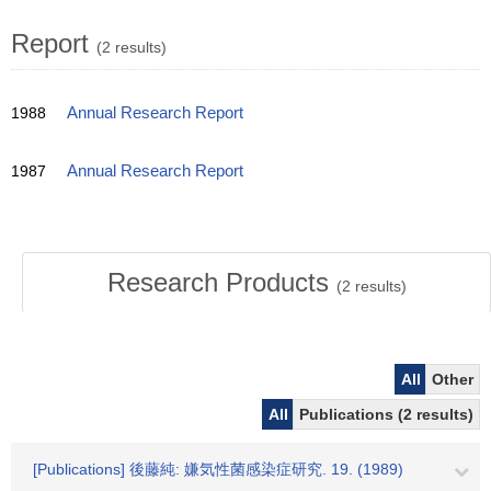
Report
(2 results)
1988
Annual Research Report
1987
Annual Research Report
Research Products
(
2
results)
All
Other
All
Publications (2 results)
[Publications] 後藤純: 嫌気性菌感染症研究. 19. (1989)