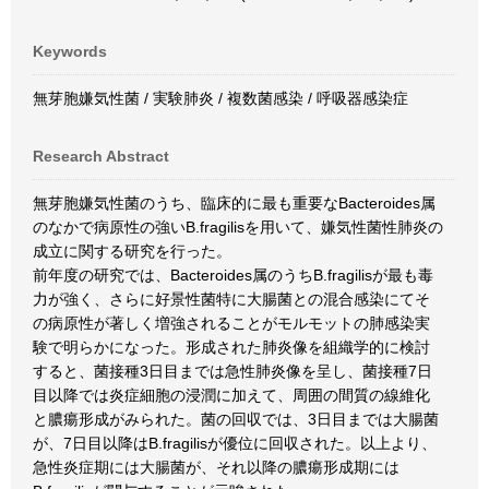
Keywords
無芽胞嫌気性菌 / 実験肺炎 / 複数菌感染 / 呼吸器感染症
Research Abstract
無芽胞嫌気性菌のうち、臨床的に最も重要なBacteroides属
のなかで病原性の強いB.fragilisを用いて、嫌気性菌性肺炎の
成立に関する研究を行った。
前年度の研究では、Bacteroides属のうちB.fragilisが最も毒
力が強く、さらに好景性菌特に大腸菌との混合感染にてそ
の病原性が著しく増強されることがモルモットの肺感染実
験で明らかになった。形成された肺炎像を組織学的に検討
すると、菌接種3日目までは急性肺炎像を呈し、菌接種7日
目以降では炎症細胞の浸潤に加えて、周囲の間質の線維化
と膿瘍形成がみられた。菌の回収では、3日目までは大腸菌
が、7日目以降はB.fragilisが優位に回収された。以上より、
急性炎症期には大腸菌が、それ以降の膿瘍形成期には