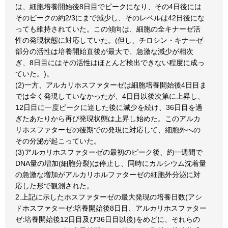
は、細胞培養開始後8日目でピークになり、その4日後には
そのピークの約2/3にまで減少し、そのレベルは42日後にな
っても維持されていた。この傾向は、細胞の全キナーゼ活
性の発現状態に対応していた。(但し、チロシン・キナーゼ
部分の活性は培養開始直後が最大で、急激な減少が相次
ぎ、8日目にはその活性はほとんど検出できない程度に成っ
ていた。)。
(2)一方、アルカリホスファターゼは細胞培養開始後4日目ま
では全く発現していなかったが、4日目以後次第に上昇し、
12日目に一度ピークに達した後に減少を続け、36日目を過
ぎたあたりから再び発現状態は上昇し始めた。このアルカ
リホスファターゼの後期での発現に対応して、細胞外への
その分泌が起こっていた。
(3)アルカリホスファターゼの最初のピーク後、約一週間で
DNA量の増加(細胞分裂)は停止し、同時にカルシウム沈着量
の急激な増加がアルカリホルファターゼの細胞外分泌に対
応した形で観測された。
2.上記に示したホスファターゼの最大発現の培養日数(アシ
ドホスファターゼ:培養開始後8日目、アルカリホスファター
ゼ:培養開始後12日目及び36日目以後)をめどに、それらの