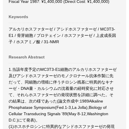
Fiscal Year 1987: ¥1,400,000 (Direct Cost: ¥1,400,000)
Keywords
アルカリホスファターゼ / アシドホスファターゼ / MC3T3-
E1 / 骨芽細胞 / プロテェイン / ホスファターゼ / 上皮成長因
子 / ホスアミノ酸 / 31-NMR
Research Abstract
1.当該年度予定のMC3T3-E1細胞のアルカリホスファターゼ
及びアシドホスファターゼのモノクロナール抗体作製に先
だって、同細胞の増殖に伴うチロシン残基に特異的なキナ
ーゼ・DNA量・カルシウムの沈着量の経時変化に対応させ
て、それらホスファターゼの発現状態を詳細に調べた。そ
の結果は、次の様であった(論文作成中:1989Alkaline
Phosphatase Symposium(Fed.1-3,La Jolla),Biology of
Cellular Transducing Signals '89(May 8-12,Washington
D.C.)にて発表)。
(1)ホスホチロシンに特異的なアシドホスファターゼの発現