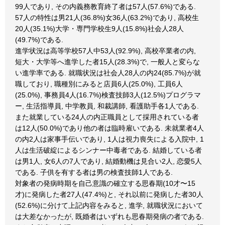
99人であり, その内義務教育終了者は57人(57.6%)である.
57人の特性は男21人(36.8%)女36人(63.2%)であり, 高校生
20人(35.1%)大学・専門学校生9人(15.8%)社会人28人
(49.7%)である.
進学状況は高等学校57人中53人(92.9%), 高校卒業者の内,
短大・大学等へ進学した者15人(28.3%)で, 一般人と変らな
い進学率である. 就職状況は社会人28人の内24(85.7%)が就
職しており, 職種別にみると店員6人(25.0%), 工員6人
(25.0%), 事務員4人(16.7%)検査技師3人(12.5%)プログラマ
ー, 生活指導員, 中学教員, 和裁講師, 看護助手各1人である.
また就業している24人の内正職員として採用されている者
は12人(50.0%)であり他の者は臨時雇いである. 未就業者4人
の内2人は家事手伝いであり, 1人は視力喪失による入院中, 1
人は生活破綻によるシンナー中毒者である. 結婚している者
は男1人, 女6人の7人であり, 結婚動機は見合い2人, 恋愛5人
である. 子供を有する者は男の検査技師1人である.
対象者の発病時期を自己意識の確立する思春期(10才〜15
才)に発病した者27人(47.4%)と, それ以前に発病した者30人
(52.6%)に分けて上記内容をみると, 進学, 就職状況において
は大差なかったが, 既婚者はいずれも思春期発病の者である.