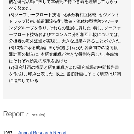
的な研究活動に照して本研究の持つ意義を理解してもらう
べく努めた.
(5)ソーファーフロート技術, 化学分析相互比較, セジメント
トラップ技術, 係留測流技術, 数値・流体模型実験のワーキ
ンググループを作り, それらの進展に資した. 特に, ソーファ
ーフロート技術およびフロンガス分析相互比較については,
分担者の海外派遣が実現し, 大きな成果を得ることができた.
(6)10指に余る航海計画が実施されたが, 各班間での協同観
測計画の樹立に, 本研究組織が大きな役割を果した. 各航海
はそれぞれ所期の成果をあげた.
(7)研究計画の概要と研究組織および研究成果の中間報告書
を作成し, 印刷公表した. 以上, 当初計画にそって研究は順調
に進展している.
Report
(1 results)
1987
Annual Research Report