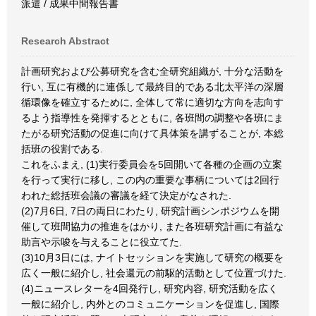
派遣 / 成果中間報告書
Research Abstract
計画研究および公募研究を含む全研究組織が, 十分な活動を
行い, 互に有機的に連係して最終目的である北太平洋の深層
循環像を確立するために, 全体して常に適切な方向を志向す
るよう指導性を発揮するとともに, 各班間の調整や各班にま
たがる研究活動の促進に向けて具体策を講ずることが, 本総
括班の役割である.
これをふまえ, (1)実行委員会を5回開いて各種の企画の立案
を行って実行に移し, この内の重要な事柄については2回行
われた総括班会議の審議を経て決定がなされた.
(2)7月6日, 7日の両日にわたり, 研究計画シンポジウムを開
催して班間協力の推進をはかり, また各班研究計画に有益な
助言や示唆を与えることに役立てた.
(3)10月3日には, ナイトセッションを実施して研究の概要を
広く一般に紹介し, 社会還元の前駆的活動として位置づけた.
(4)ニュースレターを4回発行し, 研究内容, 研究活動を広く
一般に紹介し, 内外とのコミュニケーションを促進し, 国際