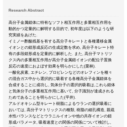
Research Abstract
高分子金属錯体に特有なソフト相互作用と多重相互作用を
動的かつ定量的に解明する目的で, 初年度は以下のような研
究実績をあげた.
イミノー酢酸残基を有する高分子キレートと各種遷移金属
イオンとの錯形成反応の生成定数を求め, 高分子キレート特
有の多段錯形成を定量的に解析した. また, 高分子マトリツ
クス内の多重相互作用が高分子金属錯イオンの配位子置換
反応の速度におよぼす効果を明らかにした(栗林).
一酸化炭素, エチレン, プロピレンなどのオレフィンを種々
の混合ガス中から選択的に吸着する各種高分子金属錯体を
合成することに成功し, 気体分子の選択的吸着は,これら錯体
と気体分子の多重相互作用に基いて, 分子識別が達成される
ためであることを明らかにした(平井).
アルドオキシム型キレート樹脂によるウランの選択吸着に
おいては, 高分子マトリックスの種類, 樹脂の細孔構造, 親疏
水性バランスなどとウラニルイオンや他の共存イオンの錯
形成パラメータ, 吸着速度との関係の関係について検討し,