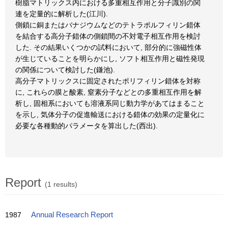
樹脂マトリックス内における多重相互作用と分子識別の関
連を定量的に解析した(江川).
側鎖に銅またはバナジウムなどのテトラポルフィリン錯体
を結合する高分子錯体の側鎖間の不対電子相互作用を検討
した. その結果いくつかの試料において, 部分的に強磁性体
が生じていることを明らかにし, ソフト相互作用と磁性発現
の関係について検討した(鎌池).
高分子マトリックスに固定されたポリフィリン錯体を対称
に, これらの膜と酸素, 窒素分子などとの多重相互作用を解
析し, 固相系においても溶液系同じ動力学があてはまること
を示し, 気体分子の促進輸送における錯体の効果の定量化に
必要な各種動的パラメータを算出した(西出).
Report
(1 results)
1987
Annual Research Report