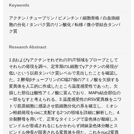
Keywords
アクチン / チューブリン / ビメンチン / 細胞骨格 / 白血病細
胞の分化 / タンパク質のリン酸化 / 転移 / 微小管結合タンパ
ク質
Research Abstract
1.βおよびγアクチンそれぞれの3′UT領域をプローブとして
それらの発現を調べ、定常期のL細胞でγアクチンの発現が
低いという以前タンパク質レベルで見出したことを確認し
た。2.酵母βチューブリンのC端27個のアミノ酸を欠損する
変異体を人工的に作成したところ温度感受性であった。欠
損した部位は酸性アミノ酸に富んでおり、MAPs結合部位の
一部をなすと考えられる。3.温度感受性のRSV変異株をニワ
トリ筋原細胞に感染させ筋細胞分化の系を確立し、ミオシ
ン軽鎖発現をcisに支配する2つの領域を詳細に解析した。4.
分裂酵母を用いて、正常なタイミングで染色体が擬縮しス
ピンドルが形成されるにもかかわらず姉妹染色体分離とス
ピンドル伸長が阻害される変異体を得た。これをnuc2変異