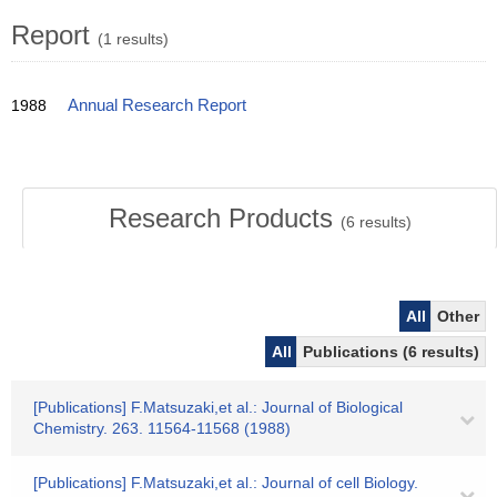
Report
(1 results)
1988
Annual Research Report
Research Products
(
6
results)
All
Other
All
Publications (6 results)
[Publications] F.Matsuzaki,et al.: Journal of Biological
Chemistry. 263. 11564-11568 (1988)
[Publications] F.Matsuzaki,et al.: Journal of cell Biology.