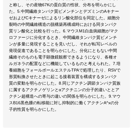
と称し、その産物67Kの蛋白質の性状、分布を明らかにし
た。5.中間繊維タンパク質ビメンチンとデズミンのAキナー
ゼおよびCキナーゼによるリン酸化部位を同定した。細胞分
裂時の中間繊維構造の脱構築再構成時における同タンパク
質リン酸化と比較を行った。6.マウスM1白血病細胞がマク
ロファージに分化するとき、中間繊維タンパク質ビメンチ
ンが多量に発現することを見いだし、それが転写レベルの
発現促進であることを明らかにした。分化にともない中間
繊維そのものも電子顕微鏡観察できるようになり、各種オ
ルガネラの配置などに機能しているものと考えられた。7.培
養細胞をフォールボールエステルTPAで処理したり、RSVで
形質転換させたときに起こる接着装置を構成するタンパク
質の変動を明らかにした。8.同じアクチン調節タンパク質族
に属するアクチノゲリンとαアクチニンの分子的違いととア
クチン超構造への寄与の違いの関係を明らかにした。9.マウ
スB16黒色腫の転移能に対し抑制的に働くアクチンA^xの分
子的性質を明らかにした。