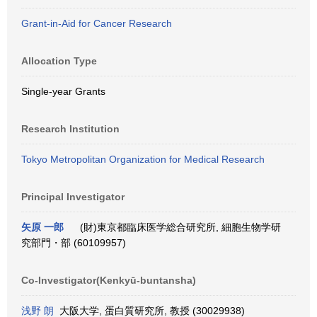
Grant-in-Aid for Cancer Research
Allocation Type
Single-year Grants
Research Institution
Tokyo Metropolitan Organization for Medical Research
Principal Investigator
矢原 一郎
(財)東京都臨床医学総合研究所, 細胞生物学研
究部門・部 (60109957)
Co-Investigator(Kenkyū-buntansha)
浅野 朗
大阪大学, 蛋白質研究所, 教授 (30029938)