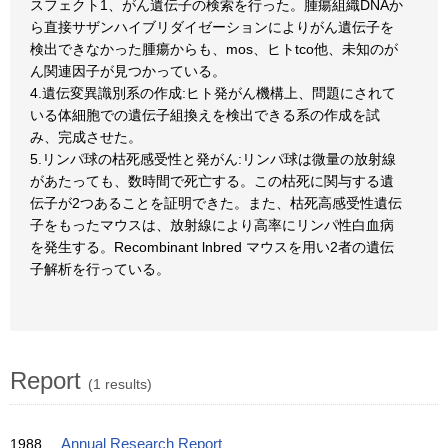
スフェクト1、がん遺伝子の検索を行った。腫瘍組織DNAか
ら直接サザンハイブリダイゼーションによりがん遺伝子を
検出できなかった腫瘍からも、mos、ヒトtco他、未知のが
ん関連因子が見つかっている。
4.遺伝変異識別系の作成:ヒト発がん機構上、問題にされて
いる体細胞での遺伝子組換えを検出できる系の作成を試
み、完成させた。
5.リンパ球の枯死感受性と発がん:リンパ球は微量の放射線
があたっても、数時間で死亡する。この枯死に関与する遺
伝子が2つあることを証明できた。また、枯死高感受性遺伝
子をもったマウスは、放射線により高率にリンパ性白血病
を発生する。Recombinant lnbred マウスを用い2者の遺伝
子解析を行っている。
Report
(1 results)
1988
Annual Research Report