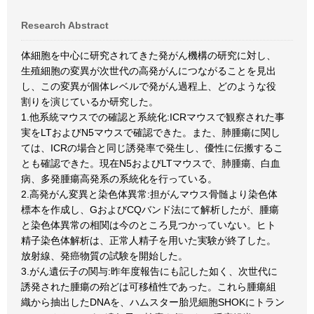
Research Abstract
体細胞を中心に研究されてきた発がん機構の研究に対し、
生殖細胞の変異が次世代の高発がんにつながることを見出
し、この変異が個体レベルで発がん過程上、どのような役
割りを演じているか研究した。
1.他系統マウスでの確認と系統化:ICRマウスで観察された事
実をLTおよびN5マウスで確認できた。また、肺腫瘍に関し
ては、ICRの場合と同じ誘発率で発生し、優性に伝搬するこ
とも確認できた。現在N5およびLTマウスで、肺腫瘍、白血
病、多発腫瘍高発系の系統化を行っている。
2.高発がん変異と染色体異常:担がんマウス骨髄より染色体
標本を作成し、GおよびCQバンド法にて解析したが、腫瘍
と染色体異常の相関は今のところ見つかっていない。ヒト
精子染色体解析は、正常人精子を用いた実験が終了した。
放射線、発癌物質の試験を開始した。
3.がん遺伝子の関与:昨年度報告にも記した如く、次世代に
誘発された腫瘍の殆どは可移植性であった。これら腫瘍組
織から抽出したDNAを、ハムスター胎児細胞SHOKにトラン