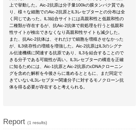
上で挙動した。Aic-2抗原は分子量100kの膜タンパク質であ
り、様々な細胞でのAic-2抗原とlL3レセプターとの分布は全
く同じであった。lL3結合サイトには高親和性と低親和性の
二種類が存在するが、抗Aic-2抗体で前処理を行うと低親和
性サイトが検出できなくなり高親和性サイトも減少した。
また、抗Aic-2抗体は、それだけで細胞を増殖させなかった
が、lL3依存性の増殖を増強した。Aic-2抗原はlL3のシグナ
ル伝達機構に関連する抗原であり、lL3を結合することので
きる分子である可能性が高い。lL3レセプターの構造を正確
に知るためには、Aic-1抗原とAic-2抗原のcDNAクローニン
グを含めた解析を今後さらに進めるとともに、まだ同定で
きていないlL3レセプター関連分子に対するモノクローン抗
体を得る必要が存在すると考えられる。
Report
(1 results)