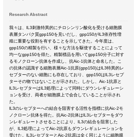
Research Abstract
我々は、lL3刺激特異的にチロシンリン酸化を受ける細胞膜
表層タンパク質gpp150を見いだし、gpp150がlL3依存性増
殖に重要な役割を有することを示してきた。今年度は、
gpp150の精製を行い、様々な方法を駆使することによって
均一なgpp150を得た。精製標品を用いてgpp150分子に対す
るモノクローン抗体を作成し、抗Aic-1抗体と命名した。こ
の抗体の認識する細胞表層Aic-1抗原(gpp150)はlL3特異的レ
セプターのない細胞にも存在しており、gpp150はlL3レセプ
ターその物ではないことが示された。しかし、Aic-1抗原と
lL3レセプターはlL3処理によって同時にダウンレギュレーシ
ョンを受け、両者が細胞膜上で会合していることが示され
た。
lL3のレセプターへの結合を阻害する活性を指標に抗Aic-2モ
ノクローン抗体を得た。抗Aic-2抗体はlL3レセプターをダウ
ンレギュレートさせることにより、lL3の結合を阻害した
が、lL3処理によってAic-2抗原もダウンレギュレーションを
受けた。lL3レセプターとAic-2抗原は全く同じように細胞膜