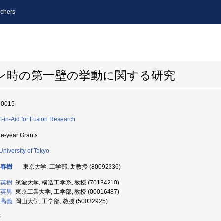
chers
ン時の第一壁の挙動に関する研究
50015
t-in-Aid for Fusion Research
le-year Grants
University of Tokyo
 春樹
東京大学, 工学部, 助教授 (80092336)
 英樹
筑波大学, 構造工学系, 教授 (70134210)
 英男
東京工業大学, 工学部, 教授 (00016487)
 高義
岡山大学, 工学部, 教授 (50032925)
8