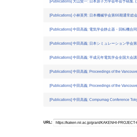
[Publications] 大山賢一: 日本原子力学会年会予稿集. (1
[Publications] 小林英男: 日本機械学会第66期通常総会
[Publications] 中田高義: 電気学会静止器・回転機合同研
[Publications] 中田高義: 日本シミュレーション
[Publications] 中田高義: 平成元年電気学会全国大会講演
[Publications] 中田高義: Proceedings of the Vancouv
[Publications] 中田高義: Proceedings of the Vancouv
[Publications] 中田高義: Compumag Conference Toky
URL: