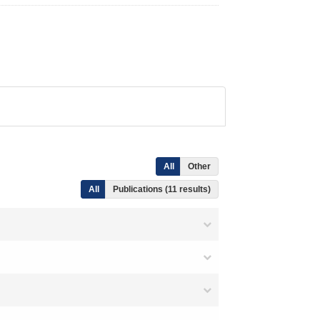
All
Other
All
Publications (11 results)