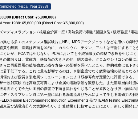
ompleted (Fiscal Year 1988)
00,000 (Direct Cost: ¥5,800,000)
al Year 1988: ¥5,800,000 (Direct Cost: ¥5,800,000)
ズマディスラプション / 核融合炉第一壁 / 高熱負荷 / 溶融 / 凝固き裂 / 破壊強度 / 電磁
の異なる多くのステンレス綱試験片にNBI、MPDアークジェットなどを用いて瞬
硫黄や酸素、窒素は表面を凹凸に、カルシウム、チタン、アルミは平滑にすること
にくいが、PCAでは生じない。PCAにおいても不純物濃度の調整でき裂を生じに
きの飛散りは、電磁力、熱負荷の大きさの他、綱の成分、クロムやシリコンの量に
さらに再凝固層の破壊強度と残存寿命への影響を調べたところ、静的強度は低下させ
は若干低下する。これに最も影響するのは、き裂密度でなく疲労破壊の起点となる
損傷および疲労き裂進展シミュレーションにより残存寿命が定量的に評価できる。
ザー照射実験では高速度写真により金属の溶融挙動を観察した。また溶融層内対流
液界面近くで冷たい固層の影響で下向き流れを生じることが原因となり強い渦状の
にディスラプション時に第一壁に流れる渦電流及びそれによって生じる電磁力の解
ELIX(Fusion Electromagnetic Induction Experiments)及びTEAM(Testing Ele
磁束及び渦電流分布の実測を行い、計算結果と比較することにより、新しく開発し