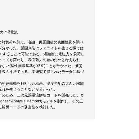
力 / 渦電流
時光熱負荷を加え、溶融・再凝固後の表面性状を調べ
が分かった。凝固き裂はフェライトを生じる綱では
くくすることは可能である。溶融層に電磁力を負荷し
よっても変わり、表面張力の差のためと考えられ
ない(塑性崩壊基準が成立)ことが分かった。疲労
き裂の寸法である。本研究で得られたデータに基づ
の発達挙動を解析した結果、温度勾配の大きい端部
流れを生じることなどが分かった。
析のため、三次元渦電流解析コードを開発した。ま
ctromagnetic Analysis Methods)モデルを製作し、その三
た解析コードの妥当性を検討した。