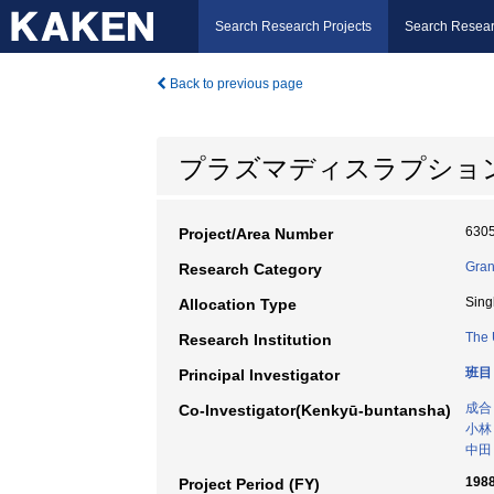
Search Research Projects
Search Resear
Back to previous page
プラズマディスラプショ
630
Project/Area Number
Gran
Research Category
Sing
Allocation Type
The 
Research Institution
班目
Principal Investigator
成合
Co-Investigator(Kenkyū-buntansha)
小林
中田
198
Project Period (FY)