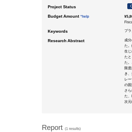
C
Project Status
Budget Amount
*help
¥5,8
Fisc
プラ
Keywords
成分
Research Abstract
た。
生じ
たと
た。
限度
き、
レー
の固
さら
た、F
次元
Report
(1 results)