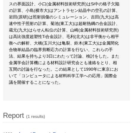
スの界面設計、小口(金属材料技術研究所)はSi中の格子欠陥
の計算、小島(横市大)はアントラセン結晶中の空孔の計算、
岩田(原研)は照射損傷のシミュレーション、吉田(九大)は高
速中性子照射の計算、菊池(東工大)は超耐熱綱の合金設計、
蔵元(九大)はらせん転位の計算、山崎(金属材料技術研究所)
は高比強度超塑性Ti合金設計、毛利(北大)は非平衡から相平
衡への解析、大橋(玉川大)は亀裂、鈴木(東工大)は金属間化
合物単結晶の臨界剪断応力の計算を行ない、これらの手
法、結果を持ちより3日にわたって討論、検討をした。また
金属学会計算機による材料設計研究会とも連絡をとり、相
互間の討論を行なった。この結果として1990年に東京にお
いて「コンピュータによる材料科学工学への応用」国際会
議を開催することになった。
Report
(1 results)