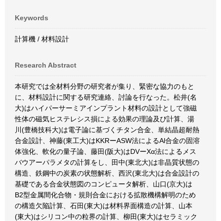
Keywords
計算機 / 材料設計
Research Abstract
本研究では全材料分野の研究者が集り、緊密な協力のもと
に、材料設計に関する研究連絡、討論を行なった。松井(名
大)はハイパーサーミアインプラント材料の設計として強磁
性体の磁気ヒステレシス損による効果の理論及び計算、湯
川(豊橋技科大)は電子論に基づくチタン合金、単結晶超耐熱
合金設計、神藤(東工大)はKKRーASW法によるAl合金の固溶
体強化、軟化の量子論、藤田(阪大)はDVーXα法によるメス
バウアーパラメタの計算をし、田中(東北大)は非晶質状態の
構造、鉄鋼中の炭素の状態解析、西沢(東北大)は合金設計の
基礎である合金状態図のコンピュータ解析、山口(京大)は
B2型金属間化合物・規則合金における拡散機構解明のため
の構造欠陥計算、石田(東大)は材料界面構造の計算、山本
(東大)はシリコン中の粒界の計算、柳田(東大)はセラミック