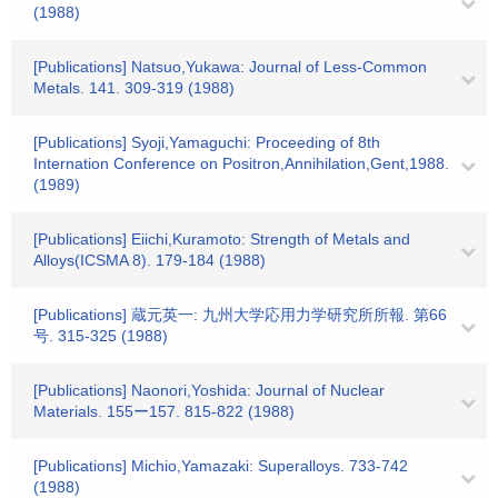
(1988)
[Publications] Natsuo,Yukawa: Journal of Less-Common
Metals. 141. 309-319 (1988)
[Publications] Syoji,Yamaguchi: Proceeding of 8th
Internation Conference on Positron,Annihilation,Gent,1988.
(1989)
[Publications] Eiichi,Kuramoto: Strength of Metals and
Alloys(ICSMA 8). 179-184 (1988)
[Publications] 蔵元英一: 九州大学応用力学研究所所報. 第66
号. 315-325 (1988)
[Publications] Naonori,Yoshida: Journal of Nuclear
Materials. 155ー157. 815-822 (1988)
[Publications] Michio,Yamazaki: Superalloys. 733-742
(1988)