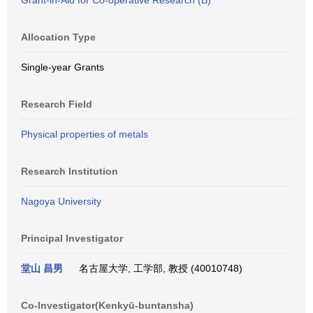
Grant-in-Aid for Co-operative Research (B)
Allocation Type
Single-year Grants
Research Field
Physical properties of metals
Research Institution
Nagoya University
Principal Investigator
堂山 昌男
名古屋大学, 工学部, 教授 (40010748)
Co-Investigator(Kenkyū-buntansha)