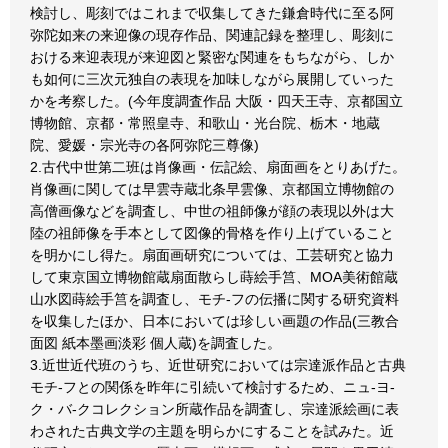
検討し、彫刻ではこれまで収集してきた鎌倉時代に至る阿
弥陀如来の来迎像の現存作品、関連記録を整理し、彫刻に
おける来迎表現が来迎図と緊密な関連をもちながら、しか
も如何に三次元独自の表現を加味しながら展開していった
かを考察した。(今年度調査作品 大阪・四天王寺、京都国立
博物館、京都・常照皇寺、和歌山・光台院、栃木・地蔵
院、愛媛・宗光寺の各阿弥陀三尊像)
2.古代中世第二班は肖像画・伝記絵、扇面画をとりあげた。
肖像画に関しては早雲寺蔵北条早雲像、京都国立博物館の
高僧画像などを調査し、中世の祖師像が顔の表現以外は大
陸の祖師像を手本として図像的骨格を作り上げていること
を明かにし得た。扇面画研究については、工芸研究と協力
して東京国立博物館蔵扇面散らし蒔絵手筥、MOA美術館蔵
山水図蒔絵手筥を調査し、モチ-フの伝播に関する研究資料
を収集したほか、日本においては珍しい画題の作品(三教合
面図 紙本墨画淡彩 個人蔵)を調査した。
3.近世近代班のうち、近世研究においては宗達派作品と古典
モチ-フとの関係を昨年に引続いて検討するため、ニュ-ヨ-
ク・バ-クコレクション所蔵作品を調査し、宗達派絵画に表
わされた古典文学の主題を明らかにすることを試みた。近