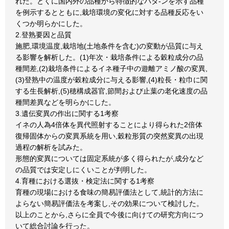
れた。とくに国内外の品種から特徴的なパタ-ンを示す品種
を例示するとともに,栽培環境の変化に対する品種反応をい
くつか明らかにした。
2.登熟要因と品質
施肥,環境温度,栽培地(土地条件を含む)の変動が品質に与え
る影響を解析した。(1)年次・栽培条件による穀粒成分の品
種間差,(2)栽培条件によるイネ種子中の遊離アミノ酸の変異,
(3)登熟中の温度が穀粒成分に与える影響,(4)粒長・粒巾に関
する生長解析,(5)穂構成器官,節間および止葉の老化速度の品
種間差異などを明らかにした。
3.遺伝変異の作出に関する1考察
イネの人為4倍体を異代照射することにより得られた2倍体
復帰固体からの変異系統を用い,穀粒形質の突然変異の出現
過程の解析を試みた。
形態的変異については固定系統が多く得られたが,成分など
の品質では安定しにくいことが判明した。
4.育種における選抜・検定法に関する1考察
育種の現場における食味の簡易評価法として,統計的方法に
よらない簡易評価法を考案し,その効果について検討した。
以上のことから,さらに全員で今後に向けての研究方向につ
いて総合討論を行った。