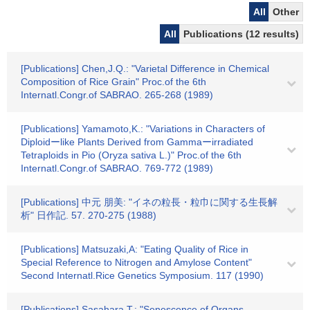
All
Other
All
Publications (12 results)
[Publications] Chen,J.Q.: "Varietal Difference in Chemical
Composition of Rice Grain" Proc.of the 6th
Internatl.Congr.of SABRAO. 265-268 (1989)
[Publications] Yamamoto,K.: "Variations in Characters of
Diploidーlike Plants Derived from Gammaーirradiated
Tetraploids in Pio (Oryza sativa L.)" Proc.of the 6th
Internatl.Congr.of SABRAO. 769-772 (1989)
[Publications] 中元 朋美: "イネの粒長・粒巾に関する生長解
析" 日作記. 57. 270-275 (1988)
[Publications] Matsuzaki,A: "Eating Quality of Rice in
Special Reference to Nitrogen and Amylose Content"
Second Internatl.Rice Genetics Symposium. 117 (1990)
[Publications] Sasahara,T.: "Senescence of Organs