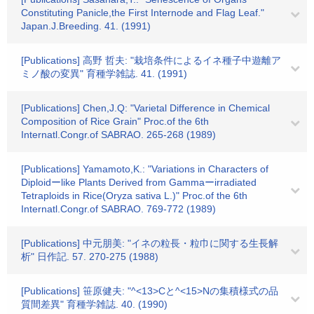
Constituting Panicle,the First Internode and Flag Leaf."
Japan.J.Breeding. 41. (1991)
[Publications] 高野 哲夫: "栽培条件によるイネ種子中遊離ア
ミノ酸の変異" 育種学雑誌. 41. (1991)
[Publications] Chen,J.Q: "Varietal Difference in Chemical
Composition of Rice Grain" Proc.of the 6th
Internatl.Congr.of SABRAO. 265-268 (1989)
[Publications] Yamamoto,K.: "Variations in Characters of
Diploidーlike Plants Derived from Gammaーirradiated
Tetraploids in Rice(Oryza sativa L.)" Proc.of the 6th
Internatl.Congr.of SABRAO. 769-772 (1989)
[Publications] 中元朋美: "イネの粒長・粒巾に関する生長解
析" 日作記. 57. 270-275 (1988)
[Publications] 笹原健夫: "^<13>Cと^<15>Nの集積様式の品
質間差異" 育種学雑誌. 40. (1990)