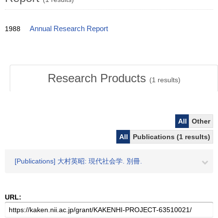
1988
Annual Research Report
Research Products
(
1
results)
All
Other
All
Publications (1 results)
[Publications] 大村英昭: 現代社会学. 別冊.
URL: