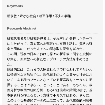
Keywords
新宗教 / 豊かな社会 / 相互作用 / 不安の解消
Research Abstract
研究代表者及び研究分担者は、それぞれが分担したテーマ
にしたがって、真如苑の本部評びに支部を訪れ、資料の収
集と団体の主だった人々への聞き取り調査を試みた。
この間、現在の日本における様々の新宗教に関する資料の
収集と、新宗教への新たなアプローチの方法を求めてき
た。
結論的には、これまでの宗教社会学で行なわれてきたいわ
ば伝統的な方法論では、現代日本のような豊かな社会にお
いて、ある種のブームとなっている新宗教をトータルに把
握することはできない、ということである。もちろん、教
義分析や教団の組織分析、あるいは信者の階層分析は、基
本的資料を押えるという意味で不可欠ではある。さらに、
このような基礎的データの上に立って、近代主義的宗教モ