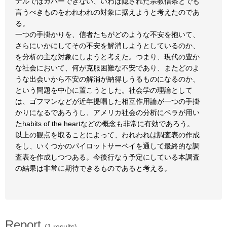
デルではカバーできない、いわば隠された宗教信条とでも
言うべきものをわれわれの対象に据えようと考えたのであ
る。
一つの手掛かりを、信者たちがどのような不安を抱いて、
さらにいかにしてその不安を解消しようとしているのか、
を分析の主な対象にしようと考えた。つまり、現代の豊か
な社会において、何が克服困難な不安であり、またどのよ
うな出会いから不安の解消が納得しうるものになるのか、
という問題を中心に置こうとした。社会学の理論として
は、ゴフマンなどが近年提唱した相互作用論が一つの手掛
かりになるであろうし、アメリカ社会の分析にベラが用い
たhabits of the heartなどの概念も非常に有効であろう。
以上の観点を取ることによって、われわれは調査表の作成
をし、いくつかのパイロットサーベイを通して最終的な調
査表を作成しつつある。今後行なう予定にしている本調査
の結果は非常に期待できるものであると考える。
Report
(1 results)