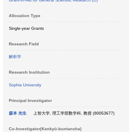
Grant-in-Aid for General Scientific Research (C)
Allocation Type
Single-year Grants
Research Field
解析学
Research Institution
Sophia University
Principal Investigator
森本 光生
上智大学, 理工学部数学科, 教授 (80053677)
Co-Investigator(Kenkyū-buntansha)