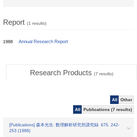
Report
(1 results)
1988
Annual Research Report
Research Products
(
7
results)
All
Other
All
Publications (7 results)
[Publications] 森本光生: 数理解析研究所講究録. 675. 242-
253 (1988)