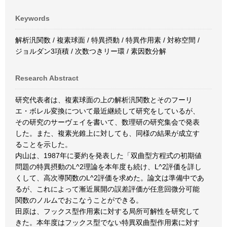
Keywords
解析汎関数 / 複素球面 / 特異摂動 / 特異作用素 / 対称空間 /
ジョルダン3項積 / 次数つきリー環 / 素因数分解
Research Abstract
研究代表者は、複素球面の上の解析汎関数とそのフーリ
エ・ボレル変換について最近継続して研究をしているが、
その研究のサーヴェイを書いて、数理研の研究集会で発表
した。また、複素光錐上に対しても、同様の結果が成立す
ることを示した。
内山は、1987年に要約を発表した「双曲型方程式の初期値
問題の特異摂動のL^2理論を本年度も続け、L^2評価を詳し
くして、高次導関数のL^2評価を求めた。論文は準備中であ
るが、これによって漸近展開の誤差評価が任意回微分可能
関数のノルムでおこなうことができる。
田原は、フックス型作用素に対する局所可解性を研究して
きた。本年度はフックス型でない特異双曲型作用素に対す