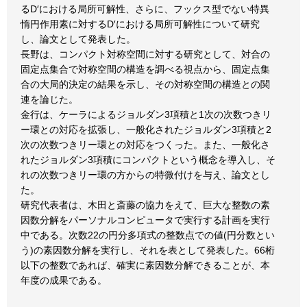
るD′における局所可解性、さらに、フックス型でない特異
惰円作用素に対するD′における局所可解性について研究
し、論文として発表した。
長野は、コンパクト対称空間に対する研究として、対合の
固定点集合で対称空間の構造を調べる視点から、固定点集
合の大局的決定の結果を示し、その対称空間の構造との関
連を論じた。
金行は、ケーラによるジョルダン3項積と1次の次数つきリ
ー環との対応を拡張し、一般化されたジョルダン3項積と2
次の次数つきリー環との対応をつくった。また、一般化さ
れたジョルダン3項積にコンパクトという概念を導入し、そ
れの次数つきリー環の方からの特微付けを与え、論文とし
た。
研究代表者は、木田と斎藤の協力をえて、巨大な整数の素
因数分解をパーソナルコンピュータで実行する計画を実行
中である。次数22の円分多項式の整数点での値(円分数とい
う)の素因数分解を実行し、それを表として発表した。66桁
以下の整数であれば、確実に素因数分解できることが、本
年度の成果である。