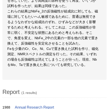
を示していた。より高純度の原料を使って再度、いくつか
試料を作ったが、結果は同様であった。
これらの結果はNbFe_2の反強磁性が組成比に対しても、磁
場に対してもたいへん敏感であるために、普通は無視でき
るようなわずかな組成比のずれ、ひずみなどが大きく影響
するためと考えられる。そしてこれは、この反強磁性が非
常に弱く、不安定な状態にあるためと考えられる。そこ
で、角度を変え、NbFe_2中の元素の一部を他の元素で置き
換えて、反強磁性を安定化させることを試みた。
Feを少量のCr、Co、Ni、Cuで置き換えた試料を作り、磁化
測定、NMRスペクトルの測定を行った。その結果、いずれ
の場合も反強磁性は消えてしまうことが分った。現在、Nb
をMo、Taで置き換えた系についても研究している。
Report
(1 results)
1988
Annual Research Report