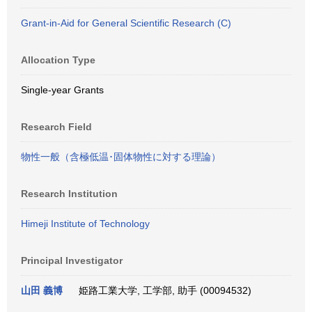
Grant-in-Aid for General Scientific Research (C)
Allocation Type
Single-year Grants
Research Field
物性一般（含極低温･固体物性に対する理論）
Research Institution
Himeji Institute of Technology
Principal Investigator
山田 義博
姫路工業大学, 工学部, 助手 (00094532)