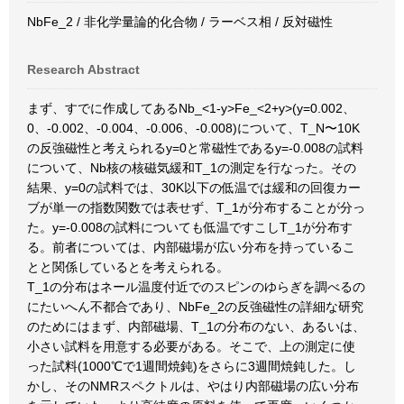
NbFe_2 / 非化学量論的化合物 / ラーベス相 / 反対磁性
Research Abstract
まず、すでに作成してあるNb_<1-y>Fe_<2+y>(y=0.002、
0、-0.002、-0.004、-0.006、-0.008)について、T_N〜10K
の反強磁性と考えられるy=0と常磁性であるy=-0.008の試料
について、Nb核の核磁気緩和T_1の測定を行なった。その
結果、y=0の試料では、30K以下の低温では緩和の回復カー
ブが単一の指数関数では表せず、T_1が分布することが分っ
た。y=-0.008の試料についても低温ですこしT_1が分布す
る。前者については、内部磁場が広い分布を持っているこ
とと関係しているとを考えられる。
T_1の分布はネール温度付近でのスピンのゆらぎを調べるの
にたいへん不都合であり、NbFe_2の反強磁性の詳細な研究
のためにはまず、内部磁場、T_1の分布のない、あるいは、
小さい試料を用意する必要がある。そこで、上の測定に使
った試料(1000℃で1週間焼鈍)をさらに3週間焼鈍した。し
かし、そのNMRスペクトルは、やはり内部磁場の広い分布