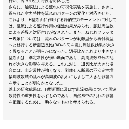
行い、各々の空力特性を対比した。
さらに、油膜法による流れの可視化実験を実施し、さきに
得られた空力特性を流れのパターンの変化と対応させた。
これより、H型断面に作用する静的空力モーメントに対して
は、乱流による連行作用の促進効果がみられ、脈動周波数
による差異と対応付けがなされた。また、ねじれフラッタ
ー現象については、流れのパターンが剥離型から再付着型
へと移行する断面辺長比(B/D=5.5)を境に周波数効果が大き
く異なることが明らかになった。辺長比がこれより小さなH
型断面は、準定常性が強い断面であり、高周波数成分の乱
れが大きな影響を与える。これに対し、辺長比が大きな場
合には、非定常性が強くなり、剥離せん断層の不安定性増
幅周波数域の乱れが高周波の乱れにもまして大きな影響力
を示すことが明らかとなった。
以上の研究成果は、H型断面に及ぼす乱流効果について周波
数特性の重要性を示すものであり、自然風中の乱れの影響
を把握するために一助をなすものと考えられる。