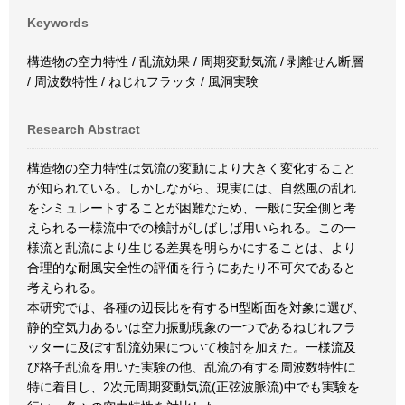
Keywords
構造物の空力特性 / 乱流効果 / 周期変動気流 / 剥離せん断層
/ 周波数特性 / ねじれフラッタ / 風洞実験
Research Abstract
構造物の空力特性は気流の変動により大きく変化すること
が知られている。しかしながら、現実には、自然風の乱れ
をシミュレートすることが困難なため、一般に安全側と考
えられる一様流中での検討がしばしば用いられる。この一
様流と乱流により生じる差異を明らかにすることは、より
合理的な耐風安全性の評価を行うにあたり不可欠であると
考えられる。
本研究では、各種の辺長比を有するH型断面を対象に選び、
静的空気力あるいは空力振動現象の一つであるねじれフラ
ッターに及ぼす乱流効果について検討を加えた。一様流及
び格子乱流を用いた実験の他、乱流の有する周波数特性に
特に着目し、2次元周期変動気流(正弦波脈流)中でも実験を