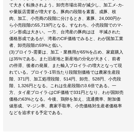
て大きく転換されよう。卸売市場出荷が減少し、加工メ-カ-
や量販店需要が増大する。豚肉の段階を素畜、成豚、枝
肉、加工、小売商の段階に分けるとき、素豚、24,000円か
ら小売段階の55,719円となる。すなわち、小売段階でのマ-
ジン形成は大きい。一方、台湾産の豚肉はほゞ半減された
価格形成であるが、湾着のCIF価格でみると、わが国加工業
者、卸売段階の59%と低い。
(3)ブロイラ-需要は、加工・業務用が65%を占め、家庭購入
は35%である。また旧産地と新産地の分化が大きく、前者
の停滞、後者の発展、また輸入ブロイラ-の増大となって現
れている。ブロイラ-1羽当たり段階別価格では農家生産段
階、371円、加工処理段階、514円、卸売、528円、小売段
階、1,326円となる。これは生産段階の3.6倍である。一
方、タイ産ブロイラ-はCIF価格で331円となり、わが国卸売
価格の63%となる。今後、鶏卵を加え、流通費率、附加価
値形成、マ-ジン率、農家手取率、小売価格対生産者価格率
などを追求する予定である。