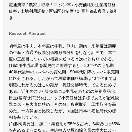
流通費率 / 農家手取率 / マ-ジン率 / 小売価格対生産者価格
倍率 / 土地利用調整 / 区域区分制度 / 計画的都市農業 / 線引
き
Research Abstract
初年度は牛肉、本年度は牛乳、豚肉、鶏肉、来年度は鶏卵
の生産・流通の段階別価格形成分析を行なう計画で、本年
度の三品目についての概要を述べると次のとおりである。
(1)飲用牛乳流通を歴史的に整理すると、30年代の宅配期、
40年代後半のス-パ-への変化期、50年代以降のス-パ-販売期
に区分される。したがって段階別価格構成は40年代までは
明確にわかるのはこの期が「乳価交渉時代」であるためで
ある。近年のス-パ-販売期には牛乳そのものの差別商品化、
目玉(客寄せ)商品化によって小売価格は多様であるが配乳段
階コストを大巾に狭め、その分、農家取分、工場取分を高
めた。一方韓国と比較したが、同国は日本の宅配時代の様
相を基している。
(2)豚肉需要は、加工・業務用が55%を占め、6年後には65%
を占めるようになる。牛肉輸入や豚肉輸入量の増大によっ