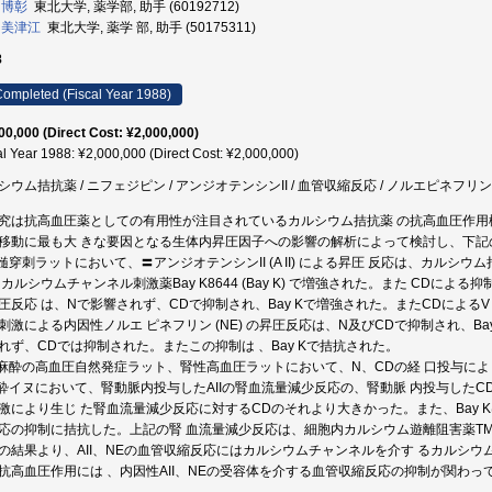
 博彰
東北大学, 薬学部, 助手 (60192712)
 美津江
東北大学, 薬学 部, 助手 (50175311)
8
ompleted (Fiscal Year 1988)
00,000 (Direct Cost: ¥2,000,000)
al Year 1988: ¥2,000,000 (Direct Cost: ¥2,000,000)
シウム拮抗薬 / ニフェジピン / アンジオテンシンII / 血管収縮反応 / ノルエピネフリン
究は抗高血圧薬としての有用性が注目されているカルシウム拮抗薬 の抗高血圧作
移動に最も大 きな要因となる生体内昇圧因子への影響の解析によって検討し、下記
脊髄穿刺ラットにおいて、〓アンジオテンシンII (A II) による昇圧 反応は、カルシウム
 カルシウムチャンネル刺激薬Bay K8644 (Bay K) で増強された。また CDによる抑
圧反応 は、Nで影響されず、CDで抑制され、Bay Kで増強された。またCDによるV
刺激による内因性ノルエ ピネフリン (NE) の昇圧反応は、N及びCDで抑制され、Ba
れず、CDでは抑制された。またこの抑制は 、Bay Kで拮抗された。
無麻酔の高血圧自然発症ラット、腎性高血圧ラットにおいて、N、CDの経 口投与に
麻酔イヌにおいて、腎動脈内投与したAIIの腎血流量減少反応の、腎動脈 内投与した
激により生じ た腎血流量減少反応に対するCDのそれより大きかった。また、Bay Kは
応の抑制に拮抗した。上記の腎 血流量減少反応は、細胞内カルシウム遊離阻害薬TM
の結果より、AII、NEの血管収縮反応にはカルシウムチャンネルを介す るカルシ
抗高血圧作用には 、内因性AII、NEの受容体を介する血管収縮反応の抑制が関わっ