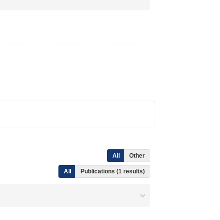
All
Other
All
Publications (1 results)