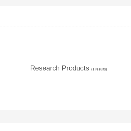
Research Products
(
1
results)