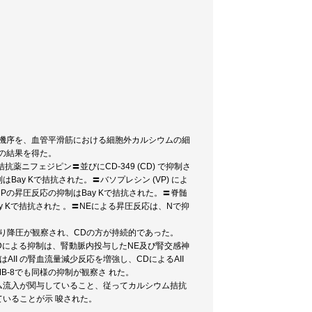
用機序を、血管平滑筋における細胞外カルシウムの細
の結果を得た。
拮抗薬ニフェジピン〓並びにCD-349 (CD) で抑制さ
制はBay Kで拮抗された。〓バソプレシン (VP) によ
 Pの昇圧反応の抑制はBay Kで拮抗された。〓脊髄
y Kで拮抗された 。〓NEによる昇圧反応は、Nで抑
より降圧が観察され、CDの方が持続的であった。
CDによる抑制は、腎動脈内投与したNE及び腎交感神
AII の腎血流量減少反応を増強し、CDによるAII
B-8でも同様の抑制が観察さ れた。
ウム流入が関与していること、従ってカルシウム拮抗
ていることが示 唆された。