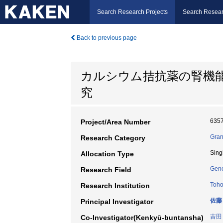
Search Research Projects
Search Resear
Back to previous page
カルシウム拮抗薬の腎機
究
635
Project/Area Number
Gran
Research Category
Sing
Allocation Type
Gene
Research Field
Toho
Research Institution
佐藤
Principal Investigator
吉田
Co-Investigator(Kenkyū-buntansha)