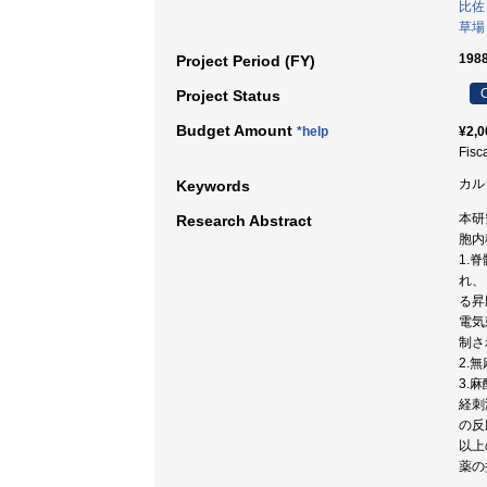
比佐
草場
198
Project Period (FY)
C
Project Status
Budget Amount
*help
¥2,0
Fisc
カル
Keywords
本研
Research Abstract
胞内
1.
れ、
る昇
電気
制さ
2.
3.
経刺
の反
以上
薬の