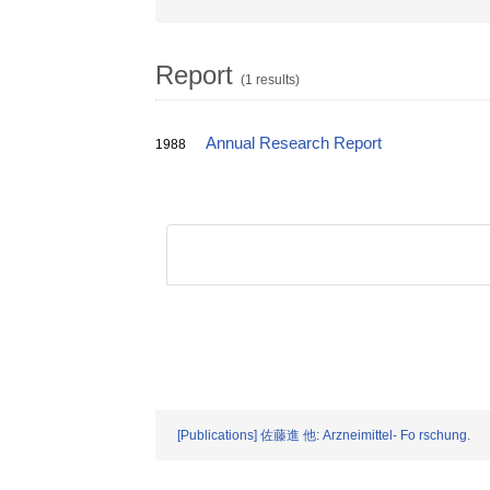
Report
(1 results)
Annual Research Report
1988
[Publications] 佐藤進 他: Arzneimittel- Fo rschung.