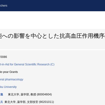
chers
能への影響を中心とした抗高血圧作用機序
70086
t-in-Aid for General Scientific Research (C)
le-year Grants
ral pharmacology
ku University
 進
東北大学, 薬学部, 教授 (80004604)
 真
東北大学, 薬学部, 文部技官 (90201011)