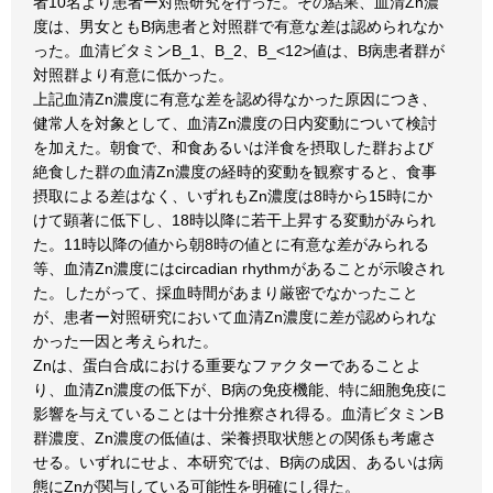
者10名より患者ー対照研究を行った。その結果、血清Zn濃
度は、男女ともB病患者と対照群で有意な差は認められなか
った。血清ビタミンB_1、B_2、B_<12>値は、B病患者群が
対照群より有意に低かった。
上記血清Zn濃度に有意な差を認め得なかった原因につき、
健常人を対象として、血清Zn濃度の日内変動について検討
を加えた。朝食で、和食あるいは洋食を摂取した群および
絶食した群の血清Zn濃度の経時的変動を観察すると、食事
摂取による差はなく、いずれもZn濃度は8時から15時にか
けて顕著に低下し、18時以降に若干上昇する変動がみられ
た。11時以降の値から朝8時の値とに有意な差がみられる
等、血清Zn濃度にはcircadian rhythmがあることが示唆され
た。したがって、採血時間があまり厳密でなかったこと
が、患者ー対照研究において血清Zn濃度に差が認められな
かった一因と考えられた。
Znは、蛋白合成における重要なファクターであることよ
り、血清Zn濃度の低下が、B病の免疫機能、特に細胞免疫に
影響を与えていることは十分推察され得る。血清ビタミンB
群濃度、Zn濃度の低値は、栄養摂取状態との関係も考慮さ
せる。いずれにせよ、本研究では、B病の成因、あるいは病
態にZnが関与している可能性を明確にし得た。