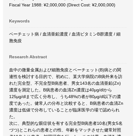
Fiscal Year 1988: ¥2,000,000 (Direct Cost: ¥2,000,000)
Keywords
ベーチェット病 / 血清亜鉛濃度 / 血清ビタミンB群濃度 / 細
胞免疫
Research Abstract
血中の微量金属および細胞免疫とベーチェット(B)病との関
連性を検討する目的で、初めに、某大学病院のB病外来を訪
れた完全型、不完全型B病患者、男女143名の血清亜鉛(Zn)
濃度を測定した。B病患者の血清Zn濃度は40μg/dlから
125μg/dlまで広く分布し、うち48%の者が80μg/dl以下の濃
度であった。健常人の分布と比較すると、B病患者の血清Zn
濃度は低値で分布していることが臨床医学の場で認められ
た。
次に、典型的な眼症状を有する完全型B病患者10名(男女5名
づつ)とこれらの患者との性、年齢をマッチさせた健常対照