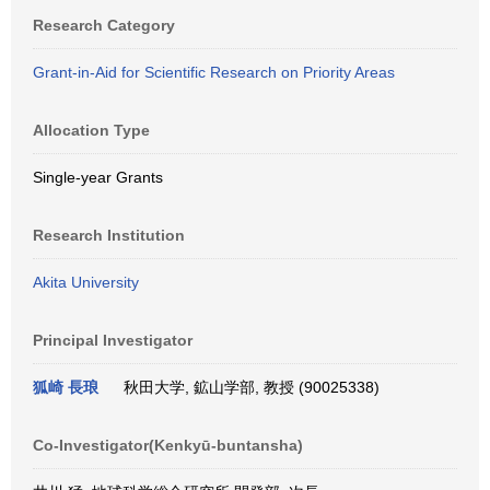
Research Category
Grant-in-Aid for Scientific Research on Priority Areas
Allocation Type
Single-year Grants
Research Institution
Akita University
Principal Investigator
狐崎 長琅
秋田大学, 鉱山学部, 教授 (90025338)
Co-Investigator(Kenkyū-buntansha)