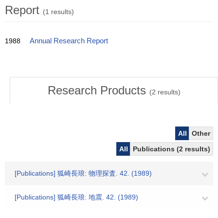
Report
(1 results)
1988
Annual Research Report
Research Products
(
2
results)
All
Other
All
Publications (2 results)
[Publications] 狐崎長琅: 物理探査. 42. (1989)
[Publications] 狐崎長琅: 地震. 42. (1989)