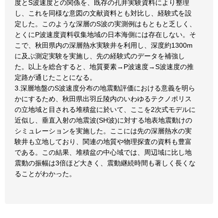
度とS波速度との関係を、既存の孔井実験資料により整理
し、これを同様な意図の文献資料とも対比し、経験式を設
定した。このような深層のS波の実測例はもともと乏しく、
とくにP波速度資料収集地域の日本海側には存在しない。そ
こで、秋田県内の深層熱水実験井を利用し、深度約1300m
に及ぶ測定実験を実施し、先の経験式のデータを補強し
た。以上を総合すると、地質要素→P波速度→S波速度の推
定路が通じたことになる。
3.深層地盤のS波速度分布の地震動評価における意義を明ら
かにするため、秋田県出羽丘陵内のいわゆるテクノポリス
の立地域と目される堆積盆に於いて、ここを2次式モデルに
近似し、垂直入射の地震波(SH波)に対する地表地震動けの
シミュレーションを実施した。ここには先の深層熱水の実
験井も立地しており、関連の地質や物理探査の資料も豊富
である。この結果、堆積盆の中心域では、周辺域に比し地
震動の振幅は3倍ほど大きく、震動継続時間も著しく長くな
ることがわかった。