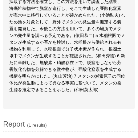
採取する方法を確立し、この方法を用いて調査した結果、
海底堆積物中で脱窒が進行し、そこで生成した亜酸化窒素
が海水中に移行していることが確かめられた。(小池勲夫) 4.
ため池を対象として、野外でメタンの発生量を測定する装
置を開発した。今後この方法を用いて、多くの場所でメタ
ンの発生量を調べる予定である。(依田恭二) 5.水稲根圏でメ
タンが生成するか否かを検討し、水稲根から供給される有
機物を利用して、水稲根面で分子状水素が作られ、根圏土
壌中でメタンが生成することが確認された。(和田秀徳) 6.新
たに単離した、無酸素・硝酸存在下で、脱窒をしながら芳
香族化合物を分解できる微生物が、亜酸化窒素を生成する
機構を明らかにした。(丸山芳治) 7.メタンの炭素原子の同位
体比が発生源によって異なる事実に基づいて、メタンの発
生源を推定できることを示した。(和田英太郎)
Report
(1 results)