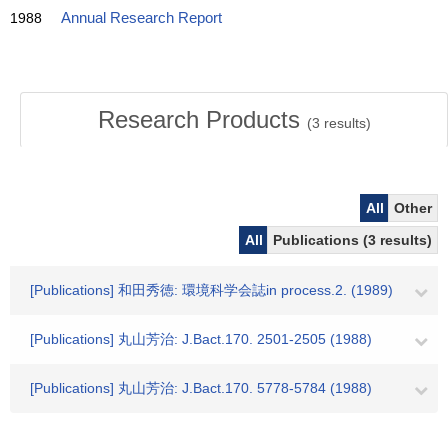
1988
Annual Research Report
Research Products
(
3
results)
All
Other
All
Publications (3 results)
[Publications] 和田秀徳: 環境科学会誌in process.2. (1989)
[Publications] 丸山芳治: J.Bact.170. 2501-2505 (1988)
[Publications] 丸山芳治: J.Bact.170. 5778-5784 (1988)