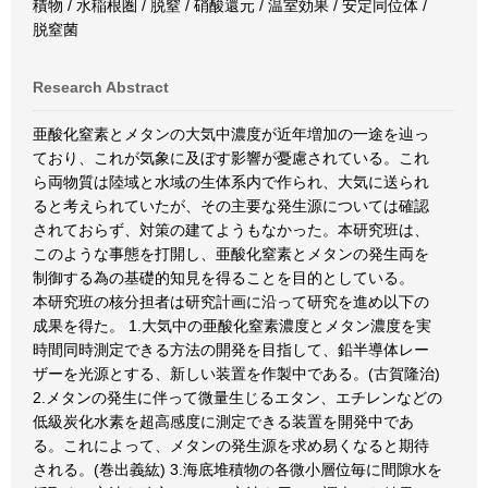
積物 / 水稲根圏 / 脱窒 / 硝酸還元 / 温室効果 / 安定同位体 /
脱窒菌
Research Abstract
亜酸化窒素とメタンの大気中濃度が近年増加の一途を辿っ
ており、これが気象に及ぼす影響が憂慮されている。これ
ら両物質は陸域と水域の生体系内で作られ、大気に送られ
ると考えられていたが、その主要な発生源については確認
されておらず、対策の建てようもなかった。本研究班は、
このような事態を打開し、亜酸化窒素とメタンの発生両を
制御する為の基礎的知見を得ることを目的としている。
本研究班の核分担者は研究計画に沿って研究を進め以下の
成果を得た。 1.大気中の亜酸化窒素濃度とメタン濃度を実
時間同時測定できる方法の開発を目指して、鉛半導体レー
ザーを光源とする、新しい装置を作製中である。(古賀隆治)
2.メタンの発生に伴って微量生じるエタン、エチレンなどの
低級炭化水素を超高感度に測定できる装置を開発中であ
る。これによって、メタンの発生源を求め易くなると期待
される。(巻出義紘) 3.海底堆積物の各微小層位毎に間隙水を