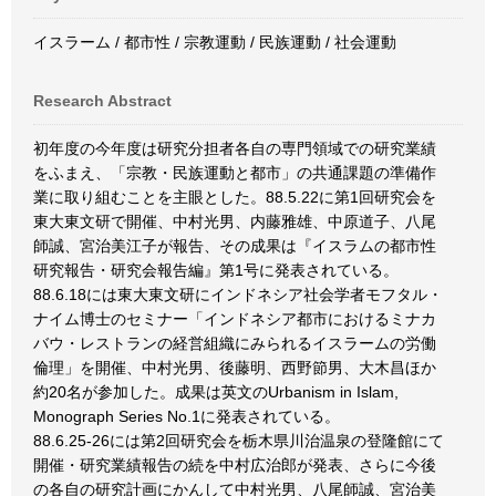
イスラーム / 都市性 / 宗教運動 / 民族運動 / 社会運動
Research Abstract
初年度の今年度は研究分担者各自の専門領域での研究業績
をふまえ、「宗教・民族運動と都市」の共通課題の準備作
業に取り組むことを主眼とした。88.5.22に第1回研究会を
東大東文研で開催、中村光男、内藤雅雄、中原道子、八尾
師誠、宮治美江子が報告、その成果は『イスラムの都市性
研究報告・研究会報告編』第1号に発表されている。
88.6.18には東大東文研にインドネシア社会学者モフタル・
ナイム博士のセミナー「インドネシア都市におけるミナカ
バウ・レストランの経営組織にみられるイスラームの労働
倫理」を開催、中村光男、後藤明、西野節男、大木昌ほか
約20名が参加した。成果は英文のUrbanism in Islam,
Monograph Series No.1に発表されている。
88.6.25-26には第2回研究会を栃木県川治温泉の登隆館にて
開催・研究業績報告の続を中村広治郎が発表、さらに今後
の各自の研究計画にかんして中村光男、八尾師誠、宮治美