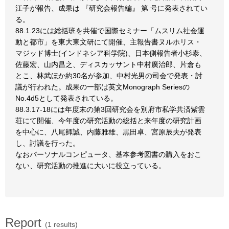
江子が報告、成果は 『研究会報告編』 第 号に発表されてい
る。
88.1.23には総括班を共催で国際セミナー「ムスリム社会運
動と都市」を東大東文研にて開催、主報告書ヌルホリス・
マジッド博士(インドネシア科学院)、日本側報告者小杉泰、
佐藤宏、山内昌之、ディスカッサント中村廣治郎、片倉も
とこ、林武ほか約30名が参加、中村光男の司会で発表・討
議が行われた。成果の一部は英文Monograph Seriesの
No.4d5として発表されている。
88.3.17-18には年度末の第3回研究会を別府市私学共済紫雲
荘にて開催、今年度の研究活動の総括と来年度の研究計画
を中心に、八尾師誠、内藤雅雄、黒田卓、宮原辰夫が発表
し、討議を行った。
なおパーソナルコンピュータ、基本参考図書の購入をおこ
ない、研究活動の推進に大いに役立っている。
Report
(1 results)