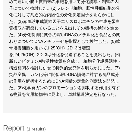
めて速い小腸上皮由来の細胞を用いて分化誘導・制御の因
子について検討した。(2)フレンド細胞、胚性腫瘍細胞の分
化に対して共通的な内因性の分化決定因子を明らかにし
た。(3)赤血球形成調節因子エリスロポエチンの生成を蛋白
質摂取が調節していることを見出しその機構の検討を進め
た。(4)分化制御に関係の深いDNAのメチル化と食品との関
わりについてDNAメチラーゼを指標として検討した。(5)軟
骨培養細胞を用いて1,25(OH)_2D_3は増殖
を,24,25(OH)_2D_3は分化を促進することを見出した。(6)
新しいビタミンA酸活性物質を合成し、細胞分化誘導活性・
構造相関を検討し併せて特異的受究体を明らかにした。(7)
突然変異、ガン化等に関係深いDNA損傷に対する食品成分
の作用を解析するためにDNA切断の定量的測定法を開発し
た。(8)化学発ガンのプロモーションを抑制する作用を有す
る物質を食用植物中に見出し、単離構造決定を行なった。
Report
(1 results)