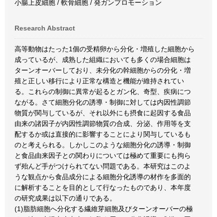
小腸上皮細胞 / 軟骨細胞 / 発ガンプロモーション
Research Abstract
高等動物はたった1個の受精卵から分化・増殖した細胞から
成っているが、成熟した組織においても多くの場合細胞は
ターンオーバーしており、未分化の幹細胞からの分化・増
殖と正しい移行により正常な構造と機能が維持されてい
る。これらの制御に異常が起るとガン化、奇型、疾病につ
ながる。さて細胞分化の誘導・制御に対しては内因性調節
物質が関与しているが、それ以外にも摂食に起因する食品
由来の諸因子が内因性調節物質の合成、分泌、作用等を支
配するか或は直接的に影響することにより関与しているも
のと考えられる。しかしこのような細胞分化の誘導・制御
と食品由来因子との関わりについては極めて重要にも拘ら
ず殆んど手がつけられてない問題である。本研究はこのよ
うな観点から食品成分による細胞分化誘導の材作を多面的
に解析することを目的として行なったものであり、本年度
の研究成果は以下の通りである。
(1)脂肪細胞へ分化する繊維芽細胞及びターンオーバーの極