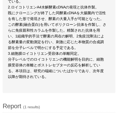
ている。
2.ロイコトリエンA4水解酵素cDNAの発現と抗体作製。
既にクローニングが終了した同酵素cDNAを大腸菌内で活性
を有した形で発現させ、酵素の大量入手が可能となった。
この酵素(融合蛋白)を用いてポリクローン抗体を作製し、さ
らに免疫親和性カラムを作製した。精製された抗体を用
い、1組織学的手法で酵素の局在の解明、2免疫沈降法によ
る酵素量の変動測定を行い、刺激に応じた本物質の合成調
節を分子レベルで明かにする予定である。
3.細胞膜ロイコトリエン受容体の単離同定。
分子レベルでのロイコトリエンの機能解明を目的に、細胞
膜受容体の単離とポストレセプターの反応を解析してい
る。本項目は、研究の端緒についたばかりであり、次年度
以降が期待されている。
Report
(1 results)