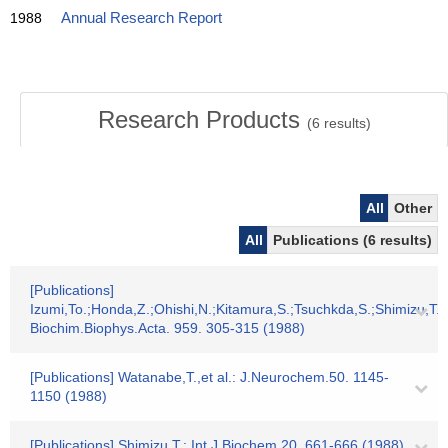
1988
Annual Research Report
Research Products
(
6
results)
All
Other
All
Publications (6 results)
[Publications]
Izumi,To.;Honda,Z.;Ohishi,N.;Kitamura,S.;Tsuchkda,S.;Shimizu,T.
Biochim.Biophys.Acta. 959. 305-315 (1988)
[Publications] Watanabe,T.,et al.: J.Neurochem.50. 1145-
1150 (1988)
[Publications] Shimizu,T.: Int.J.Biochem.20. 661-666 (1988)