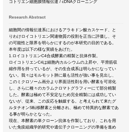
コトリエン細胞膜情報伝達 / cDNAクローニング
Research Abstract
細胞間の情報伝達系におけるアラキドン酸カスケード、と
りわけロイコトリエン関連物質の役割を正当に評価し、そ
の可能性と限界を明らかにするのが本研究の目的である。
本年度は以下の様な実績をあげた。
1.ロイコトリエンC4合成酵素の精製と抗体作製。
ロイコトリエンC4は細胞内カルシウムの上昇や、平滑筋収
縮作用を持っているが、その生合成系は明らかになってい
ない。我々はモルモット肺に最も活性が強い事を見出し、
このミクロソーム画分より界面活性剤を用い酵素を可溶化
し、さらに種々のカラムクロマトグラフィーにて部分精製
した。酵素は極めて不安定なため完全精製には成功してい
ないが、従来、この反応を触媒する。と考えられて来たグ
ルタチオンS転移酵素と分離され、極めて特異的な酵素であ
る事が明らかとなった。
現在、本酵素の単クローン抗体を作製しており、これを用
いた免疫組織学的研究や遺伝子クローニングの準備を進め