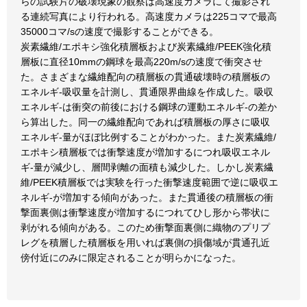
らの試験片の破壊現象の観察は高速度カメラにて撮影され
る連続写真により行われる。高速度カメラは225コマで最高
35000コマ/sの速度で撮影することができる。
炭素繊維/エポキシ強化積層板および炭素繊維/PEEK強化積
層板に直径10mmの鋼球を最高220m/sの速度で衝突させ
た。さまざまな繊維配向の積層板の貫通破壊時の積層板の
エネルギ-吸収量を計測し、貫通限界曲線を作成した。吸収
エネルギ-は衝突の前後における鋼球の運動エネルギ-の差か
ら算出した。同一の繊維配向であれば積層板の厚さに吸収
エネルギ-量がほぼ比例することがわかった。また炭素繊維/
エポキシ積層板では衝撃速度が増加するにつれ吸収エネル
ギ-量が減少し、層間剥離の面積も減少した。しかし炭素繊
維/PEEK積層板では実験を行った衝撃速度範囲で逆に吸収エ
ネルギ-が増加する傾向があった。また貫通後の積層板の衝
撃面裏側は衝撃速度が増加するにつれてひし形から帯状に
剥がれる傾向がある。このため衝撃面裏側に織物のプリプ
レグを積層した積層板を用いれば裏側の損傷域が貫通孔近
傍付近にのみに限定されることが明らかになった。