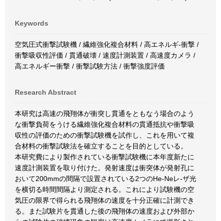
Keywords
空気圧式衝撃試験機 / 繊維強化複合材料 / 高エネルギ-衝撃 /
衝撃吸収性評価 / 貫通破壊 / 速度計測装置 / 高速度カメラ /
高エネルギー衝撃 / 衝撃試験方法 / 衝撃強度評価
Research Abstract
本研究は高速の飛翔体が衝突し貫通をともなう場合のよう
な衝撃負荷をうける繊維強化複合材料の貫通抵抗や衝撃吸
収性の評価のための衝撃試験機を試作し、これを用いて複
合材料の衝撃試験法を確立することを目的としている。
本研究費により製作されている衝撃試験機に本年度新たに
速度計測装置を取り付けた。発射速度は衝突体が発射孔に
おいて200mmの間隔で設置されている2つのHe-Neレ-ザ光
を横切る時間間隔より測定される。これにより試験機の空
気圧の限界で得られる飛翔体の速度を十分正確に計測でき
る。また試験片を貫通した後の飛翔体の速度および外部か