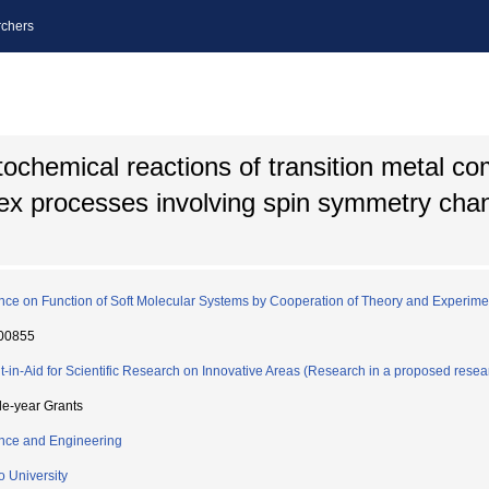
chers
tochemical reactions of transition metal c
x processes involving spin symmetry cha
nce on Function of Soft Molecular Systems by Cooperation of Theory and Experime
00855
t-in-Aid for Scientific Research on Innovative Areas (Research in a proposed resea
le-year Grants
nce and Engineering
o University