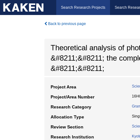
Search Research Projects
Search Resear
Back to previous page
Theoretical analysis of pho
&#8211;&#8211; the comple
&#8211;&#8211;
Scie
Project Area
16H
Project/Area Number
Gran
Research Category
Sing
Allocation Type
Scie
Review Section
Kyot
Research Institution