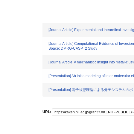
[Journal Article] Experimental and theoretical inves
[Journal Article] Computational Evidence of Inversio
Space: DMRG-CASPT2 Study
[Journal Article] A mechanistic insight into metal-c
[Presentation] Ab initio modeling of inter-molecular 
[Presentation] 電子状態理論による分子システム
URL: