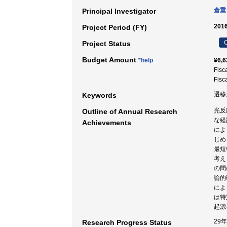
倉重
Principal Investigator
2016
Project Period (FY)
C
Project Status
Budget Amount
*help
¥6,6
Fisc
Fisc
遷移
Keywords
光反
Outline of Annual Research
な経
Achievements
によ
じめ
最短
考え
の間
論的
によ
は特
起源
29
Research Progress Status