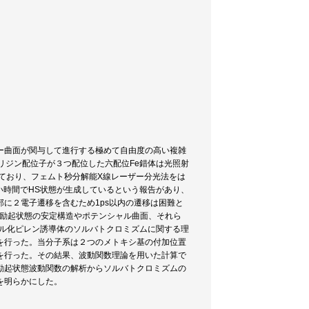
ー曲面が関与して進行する極めて自由度の高い複雑
リジン配位子が３つ配位した六配位Fe錯体は光照射
られており、フェムト秒分解能X線レーザー分光法をは
い時間でHS状態が生成しているという報告があり、
に２電子遷移を含むため1ps以内の遷移は困難と
の励起状態の安定構造やポテンシャル曲面、それら
キル化ピレン誘導体のソルバトクロミズムに関する理
を行った。当分子系は２つのメトキシ基の付加位置
を行った。その結果、波動関数理論を用いた計算で
励起状態波動関数の解析からソルバトクロミズムの
を明らかにした。