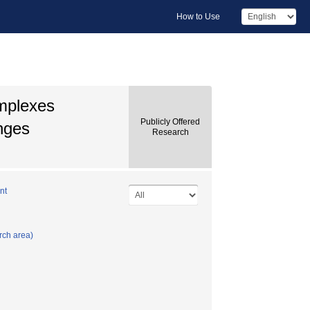
How to Use
omplexes
Publicly Offered
nges
Research
nt
rch area)