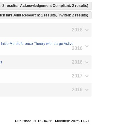
ed: 3 results, Acknowledgement Compliant: 2 results)
ich Int'l Joint Research: 1 results, Invited: 2 results)
2018
nitio Multireference Theory with Large Active
2016
2016
rs
2017
2016
Published: 2016-04-26 Modified: 2025-11-21