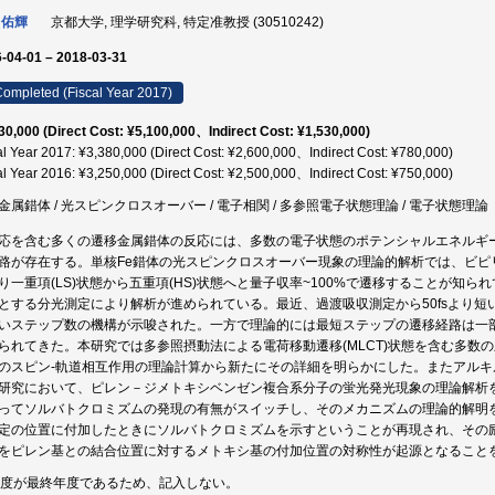
 佑輝
京都大学, 理学研究科, 特定准教授 (30510242)
-04-01 – 2018-03-31
ompleted (Fiscal Year 2017)
30,000 (Direct Cost: ¥5,100,000、Indirect Cost: ¥1,530,000)
al Year 2017: ¥3,380,000 (Direct Cost: ¥2,600,000、Indirect Cost: ¥780,000)
al Year 2016: ¥3,250,000 (Direct Cost: ¥2,500,000、Indirect Cost: ¥750,000)
金属錯体 / 光スピンクロスオーバー / 電子相関 / 多参照電子状態理論 / 電子状態理論
応を含む多くの遷移金属錯体の反応には、多数の電子状態のポテンシャルエネルギ
路が存在する。単核Fe錯体の光スピンクロスオーバー現象の理論的解析では、ビピ
り一重項(LS)状態から五重項(HS)状態へと量子収率~100%で遷移することが知
とする分光測定により解析が進められている。最近、過渡吸収測定から50fsより短
いステップ数の機構が示唆された。一方で理論的には最短ステップの遷移経路は一部
られてきた。本研究では多参照摂動法による電荷移動遷移(MLCT)状態を含む多数
のスピン-軌道相互作用の理論計算から新たにその詳細を明らかにした。またアル
研究において、ピレン－ジメトキシベンゼン複合系分子の蛍光発光現象の理論解析
ってソルバトクロミズムの発現の有無がスイッチし、そのメカニズムの理論的解明
定の位置に付加したときにソルバトクロミズムを示すということが再現され、その
をピレン基との結合位置に対するメトキシ基の付加位置の対称性が起源となること
年度が最終年度であるため、記入しない。