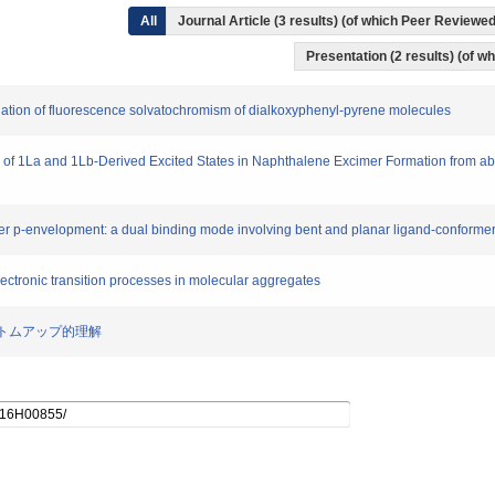
All
Journal Article (3 results) (of which Peer Review
Presentation (2 results) (of wh
tigation of fluorescence solvatochromism of dialkoxyphenyl-pyrene molecules
n of 1La and 1Lb-Derived Excited States in Naphthalene Excimer Formation from ab I
luster p-envelopment: a dual binding mode involving bent and planar ligand-conforme
electronic transition processes in molecular aggregates
のボトムアップ的理解