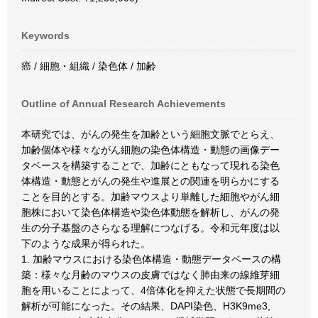
Keywords
癌 / 細胞・組織 / 染色体 / 加齢
Outline of Annual Research Achievements
本研究では、がんの発生を加齢という細胞文脈でとらえ、
加齢個体や様々ながん細胞の染色体構造・動態の画像デー
タベースを構築することで、加齢にともなって現れる染色
体構造・動態とがんの発生や進展との関連を明らかにする
ことを目的とする。加齢マウスより単離した細胞やがん細
胞株において染色体構造や染色体動態を解析し、がんの発
生の分子基盤のさらなる理解につなげる。令和元年度は以
下のような成果が得られた。
1. 加齢マウスにおける染色体構造・動態データベースの構
築：様々な月齢のマウスの皮膚ではなく肺由来の線維芽細
胞を用いることによって、4倍体化を抑えた状態で長期間の
解析が可能になった。その結果、DAPI染色、H3K9me3,