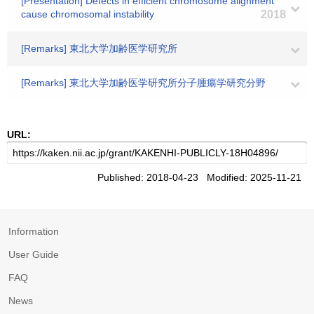
[Presentation] Defects in efficient chromosome alignment
cause chromosomal instability
2018
[Remarks] 東北大学加齢医学研究所
[Remarks] 東北大学加齢医学研究所分子腫瘍学研究分野
URL:
Published: 2018-04-23 Modified: 2025-11-21
Information
User Guide
FAQ
News