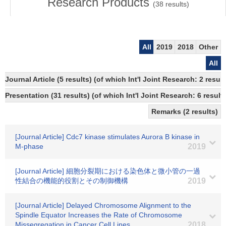
Research Products
(
38
results)
All
2019
2018
Other
All
Journal Article (5 results) (of which Int'l Joint Research: 2 res
Presentation (31 results) (of which Int'l Joint Research: 6 results
Remarks (2 results)
[Journal Article] Cdc7 kinase stimulates Aurora B kinase in
M-phase
2019
[Journal Article] 細胞分裂期における染色体と微小管の一過
性結合の機能的役割とその制御機構
2019
[Journal Article] Delayed Chromosome Alignment to the
Spindle Equator Increases the Rate of Chromosome
Missegregation in Cancer Cell Lines
2018