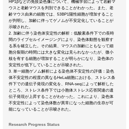
HP1βなどの免疫染色像について、機械学習によって若齢マ
ウスと老齢マウスを判別できることがわかった。また、老
齢マウス由来の細胞では、53BP1陽性細胞が増加すること
が判明し、加齢に伴ってゲノムが不安定化していることが
示唆された。
2. 加齢に伴う染色体安定性の解析：低酸素条件下での長時
間のライブセルイメージングにより、染色体動態を観察す
る系を確立した。その結果、マウスの加齢にともなって細
胞分裂期の時間には大きな変化は見られなかったが、微小
核を有する細胞が増加することが明らかになり、染色体の
安定性が低下していることが示唆された。
3. 単一細胞ゲノム解析による染色体不安定性の評価：染色
体不安定性の程度の異なるHeLa細胞における、ストレス条
件下での遺伝子発現の変化を、RNA-seqによって解析した
ところ、ストレス条件下では小胞体ストレス応答関連の遺
伝子発現が上昇することがわかった。これにより、染色体
不安定性によって染色体数が異常になった細胞の生存が可
能になっていることが示唆された。
Research Progress Status