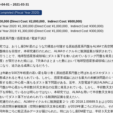
-04-01 – 2021-03-31
ompleted (Fiscal Year 2020)
00,000 (Direct Cost: ¥2,000,000、Indirect Cost: ¥600,000)
al Year 2020: ¥1,300,000 (Direct Cost: ¥1,000,000、Indirect Cost: ¥300,000)
al Year 2019: ¥1,300,000 (Direct Cost: ¥1,000,000、Indirect Cost: ¥300,000)
惑星系円盤 / 惑星形成 / 電波干渉計
究では、おうし座DM 星のような穴構造が付随する原始惑星系円盤をALMAで高空
盤検出を目指す。本研究遂行のために、ALMAサイクル６に観測提案が採択されて
行うことで、地球型惑星形成領域にダスト落下を食い止めているリング円盤を発見し
度）が実行された暁には、7天体のまとまった数において地球型惑星形成領域にお
になり、迫力ある成果になるだろう。
は年齢が100万年程度の若い星を取り巻く原始惑星系円盤と呼ばれるガスやダスト
形成されると考えられている。しかし、惑星形成論における最大の未解決問題の１
長する前に中心星へ落ちるダスト落下問題がある。近年、大型電波干渉計ALMAに
円盤が中心星から半径数10天文単位の位置に発見されている。しかし、半径数天文
下を抑制しているかは明らかではない。本研究では、ALMAを用いて半径数天文単
おいてダスト落下が止められている観測的証拠を捉えたい。
究遂行のために、ALMAサイクル６に観測提案２つ（ID: 2018.1.00689.S および20
の高空間分解能観測（空間分解能3天文単位程度）が2019年夏ごろに行われた。そ
同年秋ごろに較正済みデータが届けられた。特におうし座DM星では、半径３天文