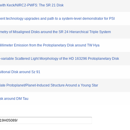
lts with Keck/NIRC2-PWFS: The SR 21 Disk
ecent technology upgrades and path to a system-level demonstrator for PSI
imetry of Misaligned Disks around the SR 24 Hierarchical Triple System
 Millimeter Emission from the Protoplanetary Disk around TW Hya
me-variable Scattered Light Morphology of the HD 163296 Protoplanetary Disk
nsitional Disk around Sz 91
te Protoplanet/Planet-Induced Structure Around a Young Star
Disk around DM Tau