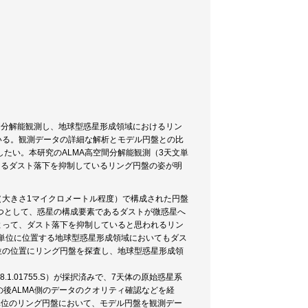
間分解能観測し、地球型惑星形成領域におけるリン
いる。観測データの詳細な解析とモデル円盤との比
たい。本研究のALMA高空間分解能観測（3天文単
けるダスト落下を抑制しているリング円盤の姿が明
（大きさ1マイクロメートル程度）で構成された円盤
つとして、惑星の構成要素であるダストが微惑星へ
よって、ダスト落下を抑制していると思われるリン
単位に位置する地球型惑星形成領域においてもダス
位の位置にリング円盤を探査し、地球型惑星形成領
18.1.01755.S）が採択済みで、7天体の原始惑星系
の後ALMA側のデータのクオリティ確認などを経
単位のリング円盤において、モデル円盤を観測デー