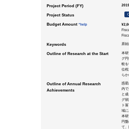
2019
Project Period (FY)
C
Project Status
Budget Amount
*help
¥2,6
Fisc
Fisc
原始
Keywords
本研
Outline of Research at the Start
グ円
較を
位程
らか
惑星
Outline of Annual Research
内で
Achievements
と成
グ状
ト落
域に
本研
円盤
て、