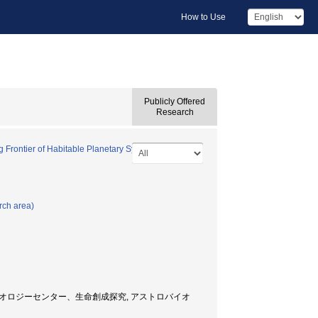
How to Use
Publicly Offered
Research
 Frontier of Habitable Planetary Systems in Our
rch area)
ロジーセンター、生命創成探究, アストロバイオ