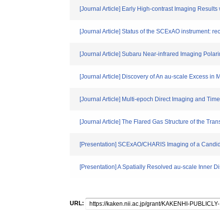
[Journal Article] Early High-contrast Imaging Resu
[Journal Article] Status of the SCExAO instrument: r
[Journal Article] Subaru Near-infrared Imaging Polar
[Journal Article] Discovery of An au-scale Excess in
[Journal Article] Multi-epoch Direct Imaging and Ti
[Journal Article] The Flared Gas Structure of the Tra
[Presentation] SCExAO/CHARIS Imaging of a Candida
[Presentation] A Spatially Resolved au-scale Inner 
URL: