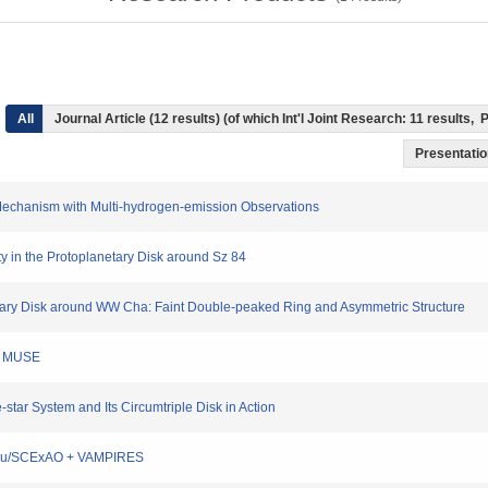
All
Journal Article (12 results) (of which Int'l Joint Research: 11 results
Presentation
 Mechanism with Multi-hydrogen-emission Observations
ty in the Protoplanetary Disk around Sz 84
netary Disk around WW Cha: Faint Double-peaked Ring and Asymmetric Structure
th MUSE
e-star System and Its Circumtriple Disk in Action
ubaru/SCExAO + VAMPIRES