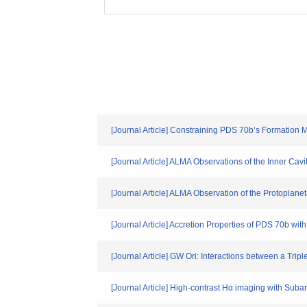
[Journal Article] Constraining PDS 70b’s Formation
[Journal Article] ALMA Observations of the Inner Cavi
[Journal Article] ALMA Observation of the Protopla
[Journal Article] Accretion Properties of PDS 70b wi
[Journal Article] GW Ori: Interactions between a Tripl
[Journal Article] High-contrast Hα imaging with S