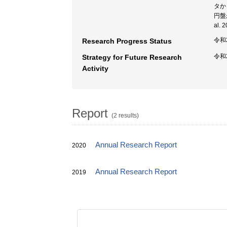
タか
円盤
al.
令和
Research Progress Status
令和
Strategy for Future Research
Activity
Report
(2 results)
Annual Research Report
2020
Annual Research Report
2019