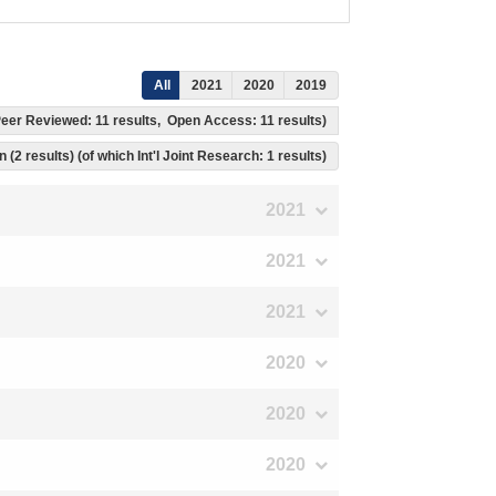
All
2021
2020
2019
, Peer Reviewed: 11 results, Open Access: 11 results)
 (2 results) (of which Int'l Joint Research: 1 results)
2021
2021
2021
2020
2020
2020