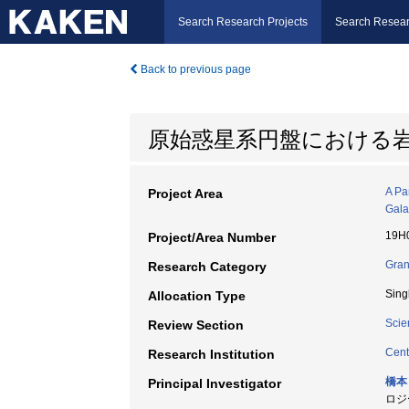
Search Research Projects
Search Resear
Back to previous page
原始惑星系円盤における
A Pa
Project Area
Gala
19H
Project/Area Number
Gran
Research Category
Sing
Allocation Type
Scie
Review Section
Cent
Research Institution
橋本
Principal Investigator
ロジー