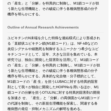
の「産生」と「分解」を特異的に制御し、M1鎖コードが担
う新たな生理機能と、その破綻に伴う各種病態形成の分子
機序を明らかにする。
Outline of Annual Research Achievements
ユビキチンのN末端を介した特殊な連結様式により形成され
る「直鎖状ユビキチン鎖(M1鎖コード)」は、NF-kBなどの
炎症シグナルや細胞死を制御するユニークか つ希少なユビ
キチンコードとして、近年、大きな注目を集めている。本
研究では、独自に開発した阻害剤を活用して、M1鎖コード
の「産生」と「分解」を特異的 に制御し、M1鎖コードが担
う新たな生理機能と、その破綻に伴う各種病態形成の分子
機序を明らかにする。具体的な化合物・分子標的として、
M1鎖コードの「産 生」を担うLUBACに対する特異的阻害
剤として我々が独自に開発したHOIPINsを用いるほか、M1
鎖コードの分解を担うOTULINに対する特異的阻害剤の開発
を加速さ せ、「産生」と「分解」の両側面からM1鎖コード
の代謝を制御し、その新規生理機能を探索し、関連する各
種病態の発症・抑制メカニズムの解明を進める。