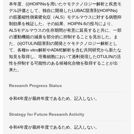
本年度、(i)HOIPINsを用いたケモテクノロジー解析と疾患モ
デル評価として、独自に開発したLUBAC阻害剤(HOIPINs)
の筋萎縮性側索硬化症（ALS）モデルマウスに対する病態抑
制効果を検証した。その結果、HOIPIN-8の投与により、
ALSモデルマウスの生存期間が有意に延長すると共に、一部
の運動機能の減衰を部分的に抑制することを見出した。ま
た、(ii)OTULIN阻害剤の開発とケモテクノロジー解析とし
て、各種in vitro解析やADME解析を含む共同研究から新たな
知見を取得し、培養細胞において過剰発現したOTULINの活
性を抑制する可能性のある候補化合物を取得することが出
来た。
Research Progress Status
令和4年度が最終年度であるため、記入しない。
Strategy for Future Research Activity
令和4年度が最終年度であるため、記入しない。