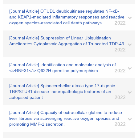
[Journal Article] OTUD1 deubiquitinase regulates NF-κB-
and KEAP1-mediated inflammatory responses and reactive
oxygen species-associated cell death pathways
2022
[Journal Article] Suppression of Linear Ubiquitination
Ameliorates Cytoplasmic Aggregation of Truncated TDP-43
2022
[Journal Article] Identification and molecular analysis of
<i>RNF31</i> Q622H germline polymorphism
2022
[Journal Article] Spinocerebellar ataxia type 17-digenic
TBP/STUB1 disease: neuropathologic features of an
autopsied patient
2022
[Journal Article] Capacity of extracellular globins to reduce
liver fibrosis via scavenging reactive oxygen species and
promoting MMP-1 secretion.
2022