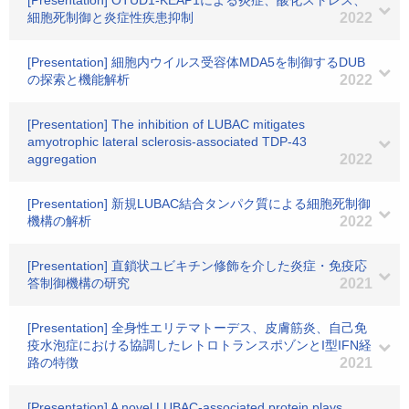
[Presentation] OTUD1-KEAP1による炎症、酸化ストレス、
細胞死制御と炎症性疾患抑制
2022
[Presentation] 細胞内ウイルス受容体MDA5を制御するDUB
の探索と機能解析
2022
[Presentation] The inhibition of LUBAC mitigates
amyotrophic lateral sclerosis-associated TDP-43
aggregation
2022
[Presentation] 新規LUBAC結合タンパク質による細胞死制御
機構の解析
2022
[Presentation] 直鎖状ユビキチン修飾を介した炎症・免疫応
答制御機構の研究
2021
[Presentation] 全身性エリテマトーデス、皮膚筋炎、自己免
疫水泡症における協調したレトロトランスポゾンとI型IFN経
路の特徴
2021
[Presentation] A novel LUBAC-associated protein plays