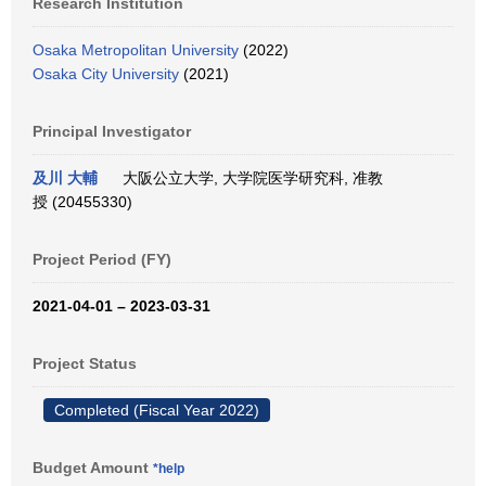
Research Institution
Osaka Metropolitan University
(2022)
Osaka City University
(2021)
Principal Investigator
及川 大輔
大阪公立大学, 大学院医学研究科, 准教
授 (20455330)
Project Period (FY)
2021-04-01 – 2023-03-31
Project Status
Completed (Fiscal Year 2022)
Budget Amount
*help