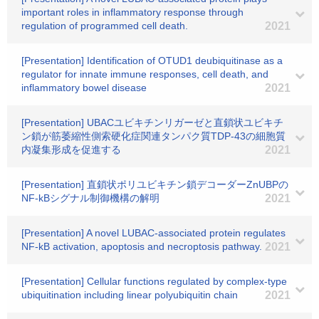
important roles in inflammatory response through
regulation of programmed cell death.
2021
[Presentation] Identification of OTUD1 deubiquitinase as a
regulator for innate immune responses, cell death, and
inflammatory bowel disease
2021
[Presentation] UBACユビキチンリガーゼと直鎖状ユビキチ
ン鎖が筋萎縮性側索硬化症関連タンパク質TDP-43の細胞質
内凝集形成を促進する
2021
[Presentation] 直鎖状ポリユビキチン鎖デコーダーZnUBPの
NF-kBシグナル制御機構の解明
2021
[Presentation] A novel LUBAC-associated protein regulates
NF-kB activation, apoptosis and necroptosis pathway.
2021
[Presentation] Cellular functions regulated by complex-type
ubiquitination including linear polyubiquitin chain
2021