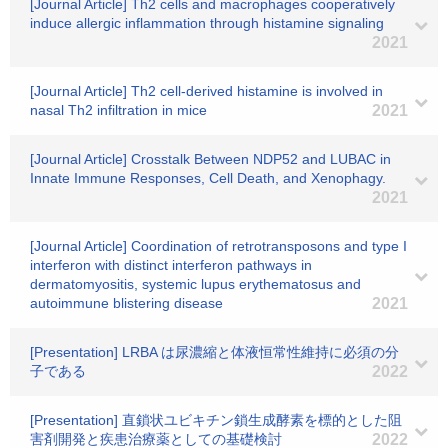
[Journal Article] Th2 cells and macrophages cooperatively
induce allergic inflammation through histamine signaling
2021
[Journal Article] Th2 cell-derived histamine is involved in
nasal Th2 infiltration in mice
2021
[Journal Article] Crosstalk Between NDP52 and LUBAC in
Innate Immune Responses, Cell Death, and Xenophagy.
2021
[Journal Article] Coordination of retrotransposons and type I
interferon with distinct interferon pathways in
dermatomyositis, systemic lupus erythematosus and
autoimmune blistering disease
2021
[Presentation] LRBA は尿濃縮と体液恒常性維持に必須の分
子である
2022
[Presentation] 直鎖状ユビキチン鎖生成酵素を標的とした阻
害剤開発と疾患治療薬としての基礎検討
2022