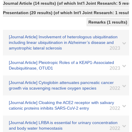
Journal Article (14 results) (of which Int'l Joint Research: 5 re
Presentation (20 results) (of which Int'l Joint Research: 1 results
Remarks (1 results)
[Journal Article] Involvement of heterologous ubiquitination
including linear ubiquitination in Alzheimer’s disease and
amyotrophic lateral sclerosis
2023
[Journal Article] Pleiotropic Roles of a KEAP1-Associated
Deubiquitinase, OTUD1
2023
[Journal Article] Cytoglobin attenuates pancreatic cancer
growth via scavenging reactive oxygen species
2022
[Journal Article] Cloaking the ACE2 receptor with salivary
cationic proteins inhibits SARS-CoV-2 entry
2022
[Journal Article] LRBA is essential for urinary concentration
and body water homeostasis
2022