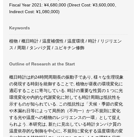
Fiscal Year 2021: ¥4,680,000 (Direct Cost: ¥3,600,000、
Indirect Cost: ¥1,080,000)
Keywords
植物 / 概日時計 / 温度補償性 / 温度環境 / 時計 / リジリエン
ス / 周期 / タンパク質 / ユビキチン修飾
Outline of Research at the Start
概日時計は約24時間周期長の振動子であり, 様々な生理現象
の発現する時刻を統御することで, 植物が昼夜の環境変化に
適応することに寄与している. 時計の重要な性質の１つに光
環境変化や内的な代謝変化に対しても時計周期は抵抗性を
示すものが知られている. この抵抗性は「天候・季節の変化
や木漏れ日等によって局所的（不均一）かつ不規則に変化
する光や温度への植物のレジリエンスの一環」として捉え
られよう. 本研究は, 新たに見出している時計タンパク質の
温度依存的な制御を中心に, 不規則に変化する温度環境の変