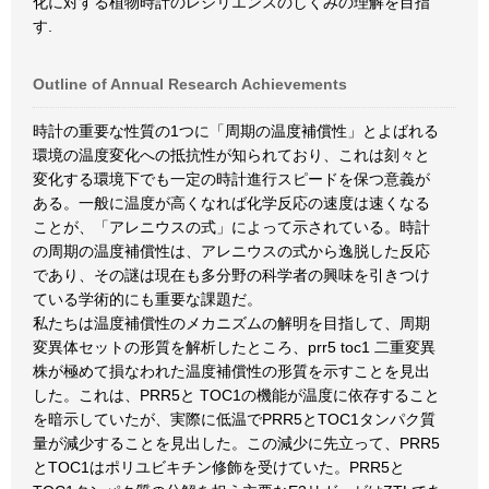
化に対する植物時計のレジリエンスのしくみの理解を目指
す.
Outline of Annual Research Achievements
時計の重要な性質の1つに「周期の温度補償性」とよばれる
環境の温度変化への抵抗性が知られており、これは刻々と
変化する環境下でも一定の時計進行スピードを保つ意義が
ある。一般に温度が高くなれば化学反応の速度は速くなる
ことが、「アレニウスの式」によって示されている。時計
の周期の温度補償性は、アレニウスの式から逸脱した反応
であり、その謎は現在も多分野の科学者の興味を引きつけ
ている学術的にも重要な課題だ。
私たちは温度補償性のメカニズムの解明を目指して、周期
変異体セットの形質を解析したところ、prr5 toc1 二重変異
株が極めて損なわれた温度補償性の形質を示すことを見出
した。これは、PRR5と TOC1の機能が温度に依存すること
を暗示していたが、実際に低温でPRR5とTOC1タンパク質
量が減少することを見出した。この減少に先立って、PRR5
とTOC1はポリユビキチン修飾を受けていた。PRR5と