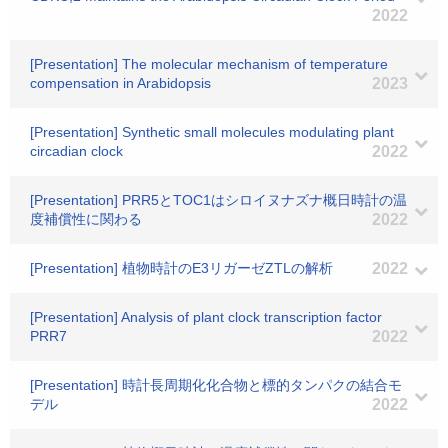
2022
[Presentation] The molecular mechanism of temperature
compensation in Arabidopsis
2023
[Presentation] Synthetic small molecules modulating plant
circadian clock
2022
[Presentation] PRR5とTOC1はシロイヌナズナ概日時計の温
度補償性に関わる
2022
[Presentation] 植物時計のE3リガーゼZTLの解析
2022
[Presentation] Analysis of plant clock transcription factor
PRR7
2022
[Presentation] 時計長周期化化合物と標的タンパクの結合モ
デル
2022