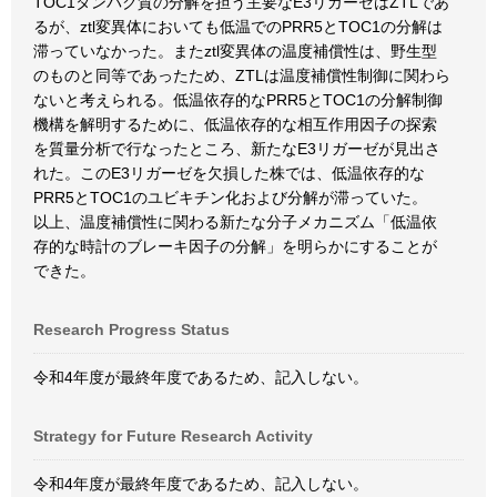
TOC1タンパク質の分解を担う主要なE3リガーゼはZTLであ
るが、ztl変異体においても低温でのPRR5とTOC1の分解は
滞っていなかった。またztl変異体の温度補償性は、野生型
のものと同等であったため、ZTLは温度補償性制御に関わら
ないと考えられる。低温依存的なPRR5とTOC1の分解制御
機構を解明するために、低温依存的な相互作用因子の探索
を質量分析で行なったところ、新たなE3リガーゼが見出さ
れた。このE3リガーゼを欠損した株では、低温依存的な
PRR5とTOC1のユビキチン化および分解が滞っていた。
以上、温度補償性に関わる新たな分子メカニズム「低温依
存的な時計のブレーキ因子の分解」を明らかにすることが
できた。
Research Progress Status
令和4年度が最終年度であるため、記入しない。
Strategy for Future Research Activity
令和4年度が最終年度であるため、記入しない。