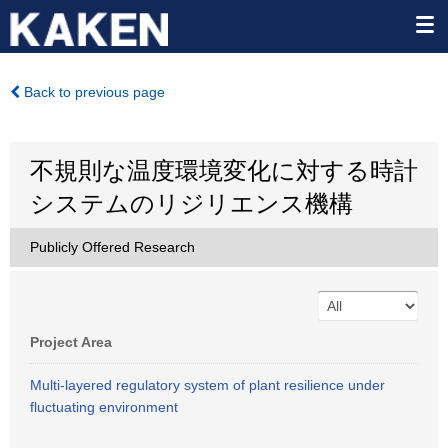
Back to previous page
不規則な温度環境変化に対する時計
システムのリジリエンス機構
Publicly Offered Research
Project Area
Multi-layered regulatory system of plant resilience under
fluctuating environment