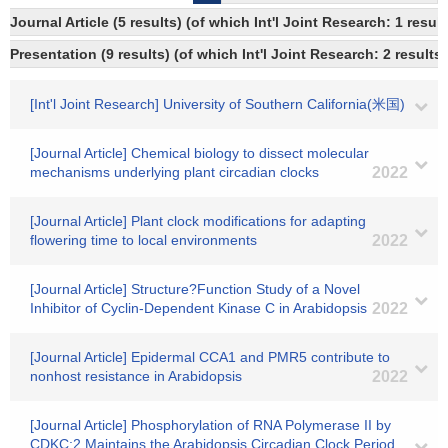
Journal Article (5 results) (of which Int'l Joint Research: 1 res
Presentation (9 results) (of which Int'l Joint Research: 2 results,
[Int'l Joint Research] University of Southern California(米国)
[Journal Article] Chemical biology to dissect molecular
mechanisms underlying plant circadian clocks
2022
[Journal Article] Plant clock modifications for adapting
flowering time to local environments
2022
[Journal Article] Structure?Function Study of a Novel
Inhibitor of Cyclin-Dependent Kinase C in Arabidopsis
2022
[Journal Article] Epidermal CCA1 and PMR5 contribute to
nonhost resistance in Arabidopsis
2022
[Journal Article] Phosphorylation of RNA Polymerase II by
CDKC;2 Maintains the Arabidopsis Circadian Clock Period