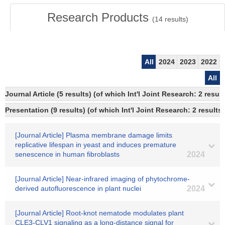
Research Products
(
14
results)
All
2024
2023
2022
All
Journal Article (5 results) (of which Int'l Joint Research: 2 res
Presentation (9 results) (of which Int'l Joint Research: 2 results,
[Journal Article] Plasma membrane damage limits
replicative lifespan in yeast and induces premature
senescence in human fibroblasts
2024
[Journal Article] Near‐infrared imaging of phytochrome‐
derived autofluorescence in plant nuclei
2024
[Journal Article] Root-knot nematode modulates plant
CLE3-CLV1 signaling as a long-distance signal for