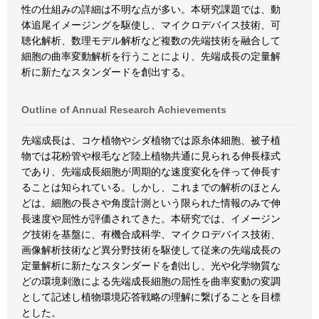
性の仕組みの詳細は不明な点が多い。本研究課題では、動
体追尾イメージングを駆使し、マイクロデバイス技術、可
聴化解析、数理モデル解析など複数の先端技術を融合して
細胞の曲率変動解析を行うことにより、先端成長の定量解
析に新たなスタンダードを創出する。
Outline of Annual Research Achievements
先端成長は、コケ植物やシダ植物では原糸体細胞、被子植
物では花粉管や根毛など陸上植物共通に見られる伸長様式
であり、先端成長細胞が周期的な速度変化を伴って伸長す
ることは知られている。しかし、これまでの解析のほとん
どは、細胞の長さや角度計測という限られた情報のみで伸
長速度や屈性が評価されてきた。本研究では、イメージン
グ技術を基盤に、有機合成科学、マイクロデバイス技術、
画像解析技術など異分野技術を駆使して従来の先端成長の
定量解析に新たなスタンダードを創出し、光や化学物質な
どの環境刺激による先端成長細胞の屈性を曲率変動の変調
として記述し植物環境応答戦略の理解に繋げることを目標
とした。