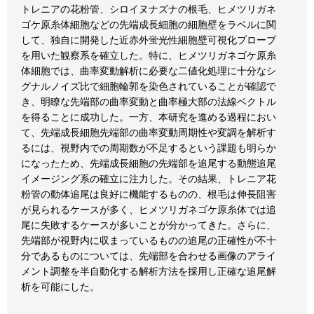
トレニアの花粉管、シロイヌナズナの根毛、ヒメツリガネ
ゴケ原糸体細胞などの先端成長細胞の細胞壁をラベルに関
して、独自に開発した近赤外蛍光性細胞壁可視化プローブ
を用いた観察系を確立した。特に、ヒメツリガネゴケ原糸
体細胞では、曲率変動解析に必要な二値化処理に十分なシ
グナルノイズ比で細胞輪郭を染色されていることが確認で
き、明瞭な先端部の曲率変動と曲率極大部の法線ベクトル
を得ることに成功した。一方、本研究を進める過程におい
て、先端成長細胞先端部の曲率変動周期性や変調を解析す
るには、視野内での周期数が不足するという課題も明らか
になったため、先端成長細胞の先端部を追尾する動態追尾
イメージング系の確立に注力した。その結果、トレニア花
粉管の動体追尾は良好に機能するものの、根毛は伸長阻害
が見られるケースが多く、ヒメツリガネゴケ原糸体では追
尾に失敗するケースが多いことが分かってきた。さらに、
先端部が視野内に収まっているものの追尾の正確性が不十
分であるものについては、先端部を合わせる画像のアライ
メント調整を半自動化する解析方法を採用し正確な追尾解
析を可能にした。