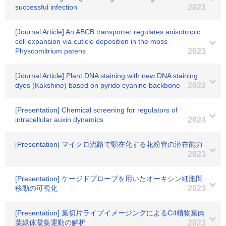
successful infection
2023
[Journal Article] An ABCB transporter regulates anisotropic
cell expansion via cuticle deposition in the moss
Physcomitrium patens
2023
[Journal Article] Plant DNA staining with new DNA staining
dyes (Kakshine) based on pyrido cyanine backbone
2022
[Presentation] Chemical screening for regulators of
intracellular auxin dynamics
2024
[Presentation] マイクロ流路で顕在化する花粉管の潜在能力
2023
[Presentation] ケージドプローブを用いたオーキシン細胞間
移動の可視化
2023
[Presentation] 葉切片ライブイメージングによるC4植物葉肉
葉緑体凝集運動の解析
2023