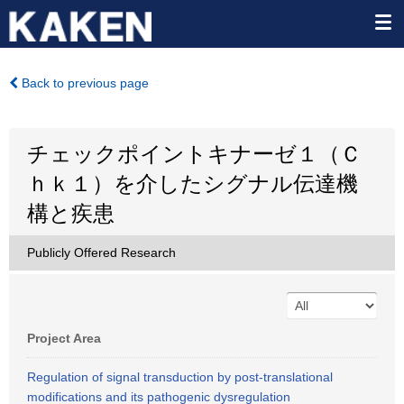
Back to previous page
チェックポイントキナーゼ１（Ｃ
ｈｋ１）を介したシグナル伝達機
構と疾患
Publicly Offered Research
Project Area
Regulation of signal transduction by post-translational
modifications and its pathogenic dysregulation