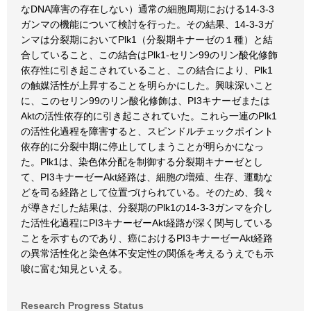
なDNA障害の存在しない）通常の細胞周期における14-3-3
ガンマの機能について検討を行った。その結果、14-3-3ガ
ンマは分裂期においてPlk1（分裂期キナーゼの１種）と結
合していること、この結合はPlk1-セリン99のリン酸化修飾
依存性に引き起こされていること、この結合により、Plk1
の触媒活性が上昇することを明らかにした。興味深いこと
に、このセリン99のリン酸化修飾は、PI3キナーゼまたは
Aktの活性依存的に引き起こされていた。これら一連のPlk1
の活性化過程を障害すると、スピンドルチェックポイント
依存的に分裂中期に停止してしまうことが明らかになっ
た。Plk1は、染色体分配を制御する分裂期キナーゼとし
て、PI3キナーゼーAkt経路は、細胞の増殖、生存、運動な
どを司る経路として位置づけられている。そのため、我々
が導きだした結果は、分裂期のPlk1の14-3-3ガンマを介し
た活性化過程にPI3キナーゼーAkt経路が深く関与している
ことを示すものであり、癌におけるPI3キナーゼーAkt経路
の異常活性化と染色体不安定性の関係を考えるうえでも示
唆に富む知見といえる。
Research Progress Status