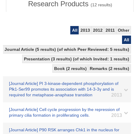
Research Products
(
12
results)
All
2013
2012
2011
Other
All
Journal Article (5 results) (of which Peer Reviewed: 5 results)
Presentation (3 results) (of which Invited: 1 results)
Book (2 results)
Remarks (2 results)
[Journal Article] PI 3-kinase-dependent phosphorylation of
Plk1-Ser99 promotes its association with 14-3-3γ and is
required for metaphase-anaphase transition
2013
[Journal Article] Cell cycle progression by the repression of
primary cilia formation in proliferating cells.
2013
[Journal Article] P90 RSK arranges Chk1 in the nucleus for