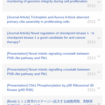
monitoring of genomic integrity during cell proliferation
2012
[Journal Article] Trichoplein and Aurora A block aberrant
primary cilia assembly in proliferating cells.
2012
[Journal Article] Novel regulation of checkpoint kinase 1 : Is
checkpoint kinase 1 a good candidate for anti-cancer
therapy?
2012
[Presentation] Novel mitotic signaling crosstalk between
PI3K-Akt pathway and Plk1
2013
[Presentation] Novel mitotic signalling crosstalk between
PI3K-Akt pathway and Plk1
2012
[Presentation] Chk1 Phosphorylation by p90 Ribosomal S6
Kinase (p90 RSK)
2011
[Book] ヒトと医学のステージへ拡大する細胞周期、実験医