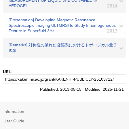
MEASUREMENT OF LIQUID 3HE CONFINED IN
AEROGEL
2014
[Presentation] Developing Magnetic Resonance
Spectroscopic Imaging ULTMRSI to Study Inhomogeneous
Texture in Superfluid 3He
2013
[Remarks] 対称性の破れた凝縮系におけるトポロジカル量子
現象
URL:
Published: 2013-05-15 Modified: 2025-11-21
Information
User Guide