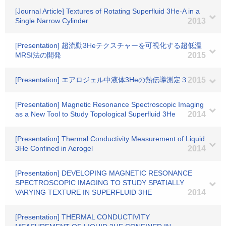
[Journal Article] Textures of Rotating Superfluid 3He-A in a
Single Narrow Cylinder
2013
[Presentation] 超流動3Heテクスチャーを可視化する超低温
MRSI法の開発
2015
[Presentation] エアロジェル中液体3Heの熱伝導測定３
2015
[Presentation] Magnetic Resonance Spectroscopic Imaging
as a New Tool to Study Topological Superfluid 3He
2014
[Presentation] Thermal Conductivity Measurement of Liquid
3He Confined in Aerogel
2014
[Presentation] DEVELOPING MAGNETIC RESONANCE
SPECTROSCOPIC IMAGING TO STUDY SPATIALLY
VARYING TEXTURE IN SUPERFLUID 3HE
2014
[Presentation] THERMAL CONDUCTIVITY