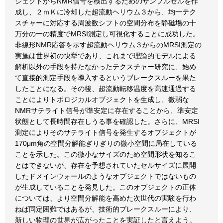
ジェクトからNMR信号を検出するためのサンプルセルを作
成し、２ｍＫに冷却した超流動ヘリウム３から、均一テク
スチャーに対応する周波数シフトの空間分布を静磁場の十
万分の一の精度でMRSI測定し可視化することに成功した。
非線形NMR応答を示す超流動ヘリウム３からのMRSI測定の
実施は世界初の快挙であり、これまで理論的モデルによる
解析以外の手段を持たなかったテクスチャー研究に、始め
て直接的測定手段を導入するというブレークスルーを果た
したことになる。その後、超流動転移温度を高速通過する
ことによりトポロジカルオブジェクトを生成し、微弱な
NMRサテライト信号が準安定に存在することから、準安定
状態として長時間存在しうる事を確認した。さらに、MRSI
測定によりそのサテライト信号を発生するオブジェクトが
170μm角の空間分解能ぎりぎりの微小空間に局在している
ことを示した。この微小なサイズのため空間形状を知るこ
とはできないが、存在を予想されていたセルサイズに展開
したドメインウォールのようなオブジェクトではないもの
が生成していることを発見した。このオブジェクトの正体
については、より空間分解能を高めた次世代の実験を行わ
ねば同定困難ではあるが、技術的ブレークスルーにより、
新しい物理の世界が広がったことを実証したと言えよう。