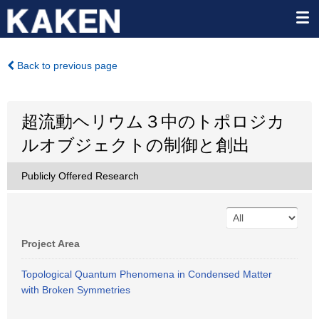
Back to previous page
超流動ヘリウム３中のトポロジカ
ルオブジェクトの制御と創出
Publicly Offered Research
Project Area
Topological Quantum Phenomena in Condensed Matter
with Broken Symmetries