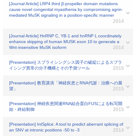
[Journal Article] LRP4 third β-propeller domain mutations
cause novel congenital myasthenia by compromising agrin-
mediated MuSK signaling in a position-specific manner
2014
[Journal Article] HnRNP C, YB-1 and hnRNP L coordinately
enhance skipping of human MUSK exon 10 to generate a
Wnt-insensitive MuSK isoform
2014
[Presentation] スプライシングシス因子の破綻によるスプラ
イシング異常の分子機構とその予測ツール
2015
[Presentation] 教育講演「神経疾患とRNA代謝：治療への展
望」
2015
[Presentation] 神経疾患関連RNA結合蛋白FUSによる転写開
始・終結制御
2015
[Presentation] IntSplice: A tool to predict aberrant splicing of
an SNV at intronic positions -50 to -3
2014