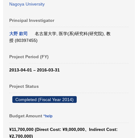
Nagoya University
Principal Investigator
大野 欽司
名古屋大学, 医学(系)研究科(研究院), 教
授 (80397455)
Project Period (FY)
2013-04-01 – 2016-03-31
Project Status
Completed (Fiscal Year 2014)
Budget Amount
*help
¥11,700,000 (Direct Cost: ¥9,000,000、Indirect Cost:
¥2,700,000)