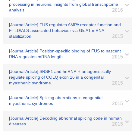
processing in neurons: insights from global transcriptome
analysis
2016
[Journal Article] FUS regulates AMPA receptor function and
FTLD/ALS-associated behaviour via GluA1 mRNA
stabilization.
2015
[Journal Article] Position-specific binding of FUS to nascent
RNA regulates mRNA length.
2015
[Journal Article] SRSF1 and hnRNP H antagonistically
regulate splicing of COLQ exon 16 in a congenital
myasthenic syndrome.
2015
[Journal Article] Splicing aberrations in congenital
myasthenic syndromes
2015
[Journal Article] Decoding abnormal splicing code in human
diseases
2015