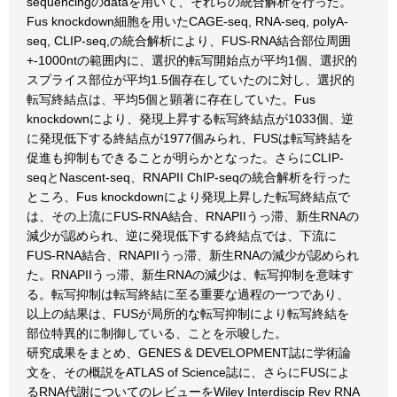
sequencingのdataを用いて、それらの統合解析を行った。
Fus knockdown細胞を用いたCAGE-seq, RNA-seq, polyA-
seq, CLIP-seq,の統合解析により、FUS-RNA結合部位周囲
+-1000ntの範囲内に、選択的転写開始点が平均1個、選択的
スプライス部位が平均1.5個存在していたのに対し、選択的
転写終結点は、平均5個と顕著に存在していた。Fus
knockdownにより、発現上昇する転写終結点が1033個、逆
に発現低下する終結点が1977個みられ、FUSは転写終結を
促進も抑制もできることが明らかとなった。さらにCLIP-
seqとNascent-seq、RNAPII ChIP-seqの統合解析を行った
ところ、Fus knockdownにより発現上昇した転写終結点で
は、その上流にFUS-RNA結合、RNAPIIうっ滞、新生RNAの
減少が認められ、逆に発現低下する終結点では、下流に
FUS-RNA結合、RNAPIIうっ滞、新生RNAの減少が認められ
た。RNAPIIうっ滞、新生RNAの減少は、転写抑制を意味す
る。転写抑制は転写終結に至る重要な過程の一つであり、
以上の結果は、FUSが局所的な転写抑制により転写終結を
部位特異的に制御している、ことを示唆した。
研究成果をまとめ、GENES & DEVELOPMENT誌に学術論
文を、その概説をATLAS of Science誌に、さらにFUSによ
るRNA代謝についてのレビューをWiley Interdiscip Rev RNA