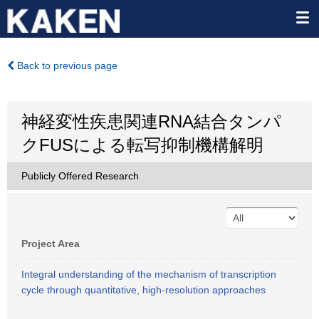
Back to previous page
神経変性疾患関連RNA結合タンパ
クFUSによる転写抑制機構解明
Publicly Offered Research
Project Area
Integral understanding of the mechanism of transcription
cycle through quantitative, high-resolution approaches