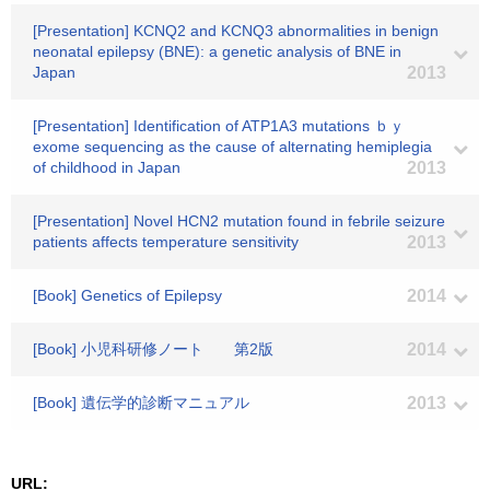
[Presentation] KCNQ2 and KCNQ3 abnormalities in benign
neonatal epilepsy (BNE): a genetic analysis of BNE in
Japan
2013
[Presentation] Identification of ATP1A3 mutations ｂｙ
exome sequencing as the cause of alternating hemiplegia
of childhood in Japan
2013
[Presentation] Novel HCN2 mutation found in febrile seizure
patients affects temperature sensitivity
2013
[Book] Genetics of Epilepsy
2014
[Book] 小児科研修ノート 第2版
2014
[Book] 遺伝学的診断マニュアル
2013
URL: