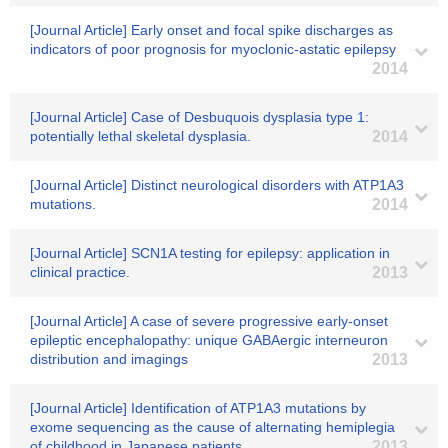
[Journal Article] Early onset and focal spike discharges as
indicators of poor prognosis for myoclonic-astatic epilepsy
2014
[Journal Article] Case of Desbuquois dysplasia type 1:
potentially lethal skeletal dysplasia.
2014
[Journal Article] Distinct neurological disorders with ATP1A3
mutations.
2014
[Journal Article] SCN1A testing for epilepsy: application in
clinical practice.
2013
[Journal Article] A case of severe progressive early-onset
epileptic encephalopathy: unique GABAergic interneuron
distribution and imagings
2013
[Journal Article] Identification of ATP1A3 mutations by
exome sequencing as the cause of alternating hemiplegia
of childhood in Japanese patients.
2013