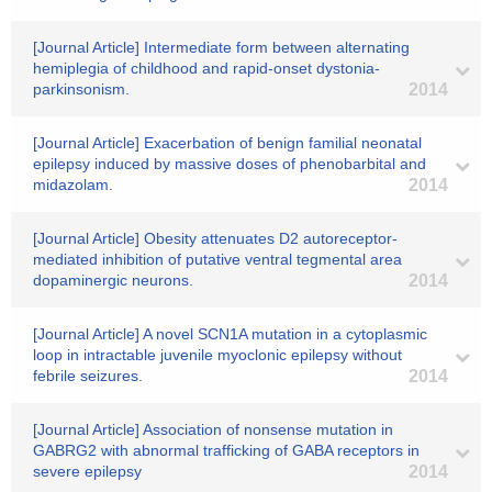
[Journal Article] Intermediate form between alternating
hemiplegia of childhood and rapid-onset dystonia-
parkinsonism.
2014
[Journal Article] Exacerbation of benign familial neonatal
epilepsy induced by massive doses of phenobarbital and
midazolam.
2014
[Journal Article] Obesity attenuates D2 autoreceptor-
mediated inhibition of putative ventral tegmental area
dopaminergic neurons.
2014
[Journal Article] A novel SCN1A mutation in a cytoplasmic
loop in intractable juvenile myoclonic epilepsy without
febrile seizures.
2014
[Journal Article] Association of nonsense mutation in
GABRG2 with abnormal trafficking of GABA receptors in
severe epilepsy
2014