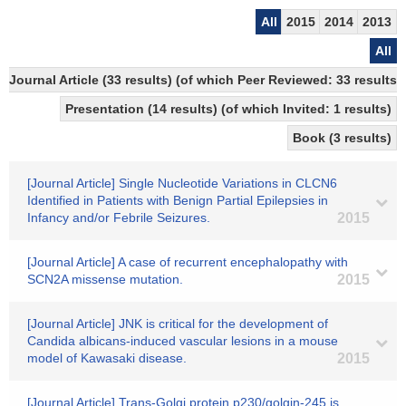
All
2015
2014
2013
All
Journal Article (33 results) (of which Peer Reviewed: 33 resul
Presentation (14 results) (of which Invited: 1 results)
Book (3 results)
[Journal Article] Single Nucleotide Variations in CLCN6
Identified in Patients with Benign Partial Epilepsies in
Infancy and/or Febrile Seizures.
2015
[Journal Article] A case of recurrent encephalopathy with
SCN2A missense mutation.
2015
[Journal Article] JNK is critical for the development of
Candida albicans-induced vascular lesions in a mouse
model of Kawasaki disease.
2015
[Journal Article] Trans-Golgi protein p230/golgin-245 is