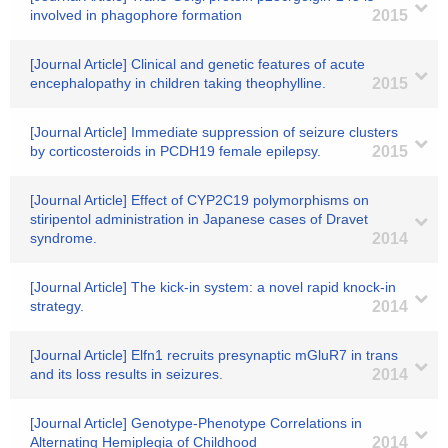
involved in phagophore formation
2015
[Journal Article] Clinical and genetic features of acute
encephalopathy in children taking theophylline.
2015
[Journal Article] Immediate suppression of seizure clusters
by corticosteroids in PCDH19 female epilepsy.
2015
[Journal Article] Effect of CYP2C19 polymorphisms on
stiripentol administration in Japanese cases of Dravet
syndrome.
2014
[Journal Article] The kick-in system: a novel rapid knock-in
strategy.
2014
[Journal Article] Elfn1 recruits presynaptic mGluR7 in trans
and its loss results in seizures.
2014
[Journal Article] Genotype-Phenotype Correlations in
Alternating Hemiplegia of Childhood
2014