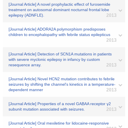
[Journal Article] A novel prophylactic effect of furosemide
treatment on autosomal dominant nocturnal frontal lobe
epilepsy (ADNFLE).
2013
[Journal Article] ADORA2A polymorphism predisposes
children to encephalopathy with febrile status epilepticus
2013
[Journal Article] Detection of SCN1A mutations in patients
with severe myclonic epilepsy in infancy by custom
resequence array.
2013
[Journal Article] Novel HCN2 mutation contributes to febrile
seizures by shifting the channel's kinetics in a temperature-
dependent manner
2013
[Journal Article] Properties of a novel GABAA receptor γ2
subunit mutation associated with seizures.
2013
[Journal Article] Oral mexiletine for lidocaine-responsive