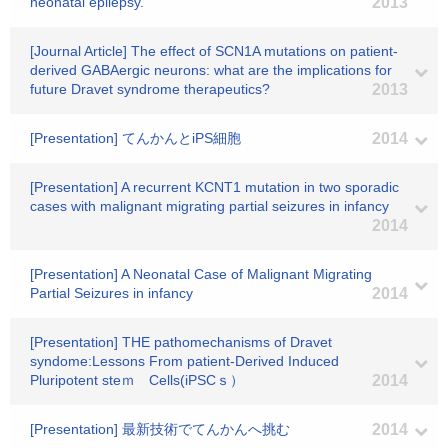
neonatal epilepsy.
2013
[Journal Article] The effect of SCN1A mutations on patient-
derived GABAergic neurons: what are the implications for
future Dravet syndrome therapeutics?
2013
[Presentation] てんかんとiPS細胞
2014
[Presentation] A recurrent KCNT1 mutation in two sporadic
cases with malignant migrating partial seizures in infancy
2014
[Presentation] A Neonatal Case of Malignant Migrating
Partial Seizures in infancy
2014
[Presentation] THE pathomechanisms of Dravet
syndome:Lessons From patient-Derived Induced
Pluripotent steｍ Cells(iPSCｓ）
2014
[Presentation] 最新技術でてんかんへ挑む
2014