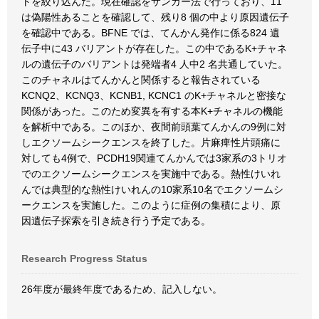
トを絞り込んだ。現在確認をサンガー法で行っており、11
は偽陽性あることを確認して、残り8 個の中より原因遺伝子
を確認中である。BFNE では、てんかん発作に係る824 遺
伝子中に43 バリアントが存在した。この中であるK+チャネ
ルの遺伝子のバリアントは発端者4 人中2 名共通していた。
このチャネルはてんかんと関係すると報告されている
KCNQ2、KCNQ3、KCNB1, KCNC1 のK+チャネルと密接な
関係があった。このため変異を有する本K+チャネルの機能
を解析中である。このほか、夜間前頭葉てんかんの9例に対
しエクソームシークエンスを終了した。片麻痺性片頭痛に
対しても4例で、PCDH19関連てんかんでは3家系の3トリオ
でのエクソームシークエンスを実施中である。熱性けいれ
んでは典型的な熱性けいれんの10家系10名でエクソームシ
ークエンスを実施した。このように症例の集積により、原
因遺伝子探索を引き続き行う予定である。
Research Progress Status
26年度が最終年度であるため、記入しない。