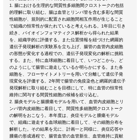
1. 腸における生理的な間質性多細胞間クロストークの包括
的理解に取り組む。腸は血管とリンパ管を含む多彩な間質
性細胞が、規則的に配置され細胞間相互作用が生じること
で組織の恒常性が保たれていると考えられる。1年目に引き
続き、バイオインフォマティクス解析から得られた結果
を、組織学的に評価する。また位置情報を紐づけた網羅的
遺伝子発現解析の実験系を立ち上げ、腸管の血管内皮細胞
の形態が変化する過程での、遺伝子発現変化の解析に挑戦
する。また、特に血球細胞に着目して、いつどこから、ど
のようにして腸管に遊走しているか明らかにする。また各
細胞を、フローサイトメトリーを用いて分離して遺伝子発
現変化を評価する。2年間で腸管の免疫染色と網羅的遺伝子
発現解析に取り組むことを目標にして、特に血管の恒常性
維持に関与する間質性細胞の候補を絞り込む。
2. 腸炎モデルと腸腫瘍モデルを用いて、血管内皮細胞とリ
ンパ管内皮細胞に着目して、間質性多細胞間クロストーク
の解明をおこなう。本年度は、炎症モデルと腫瘍モデル
で、組織に遊走する血球細胞に着目して、その細胞分布を
解析した。その結果を元に、計画一と同様に、炎症応答や
腫瘍の形成過程で、腸管血管の血管新生、血管維持に貢献