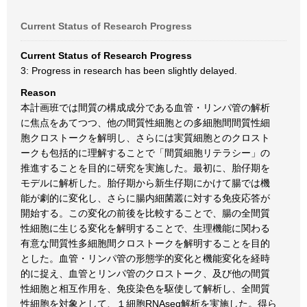
Current Status of Research Progress
Current Status of Research Progress
3: Progress in research has been slightly delayed.
Reason
本計画班では間質の構成成分である血管・リンパ管の解析
に焦点をあてつつ、他の間質性細胞との多細胞間間質性細
胞クロストークを解明し、さらには実質細胞とのクロスト
ークも包括的に理解することで「間質細胞リテラシー」の
推進することを目的に研究を実施した。最初に、胎仔期を
モデルに解析した。胎仔期から新生仔期にかけて腸では機
能が劇的に変化し、さらに腸内細菌叢に対する免疫応答が
開始する。この変化の前後を比較することで、腸の全間質
性細胞に生じる変化を解明することで、生理機能に関わる
有意な間質性多細胞間クロストークを解明することを目的
とした。血管・リンパ管の形態学的変化と機能変化を経時
的に捉え、血管とリンパ管のクロストーク、及び他の間質
性細胞と相互作用を、免疫染色を駆使して解析し、全間質
性細胞を対象として、１細胞RNAseq解析を実施した。得ら