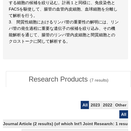
する細胞の候補を絞り込む。計画１と同様に、免疫染色と
FACSを駆使して、腸管の血管内皮細胞、血球細胞を分離し
て解析を行う。
3. 間質性細胞におけるリンパ管の重要性の解明には、リン
パ管の発生過程に重要な遺伝子の候補を絞り込み、その機
能解析を通じて、腸管のリンパ管内皮細胞と間質細胞との
クロストークに関して解析する。
Research Products
(
7
results)
All
2023
2022
Other
All
Journal Article (2 results) (of which Int'l Joint Research: 1 res