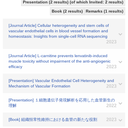
Presentation (2 results) (of which Invited: 2 results)
Book (2 results)
Remarks (1 results)
[Journal Article] Cellular heterogeneity and stem cells of
vascular endothelial cells in blood vessel formation and
homeostasis: Insights from single-cell RNA sequencing
2023
[Journal Article] L-carnitine prevents lenvatinib-induced
muscle toxicity without impairment of the anti-angiogenic
efficacy
2023
[Presentation] Vascular Endothelial Cell Heterogeneity and
Mechanism of Vascular Formation
2023
[Presentation] １細胞遺伝子発現解析を応用した血管新生の
理解
2022
[Book] 組織恒常性維持における血管の新たな役割
2023