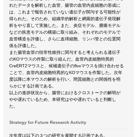
れたデータを解析した血管、腸管の血管内皮細胞の形成に
は、これまで報告されていない遺伝子が関与する可能性が
得られた。そのため、組織学的解析と網羅的遺伝子発現解
析をやり直して実施した。また、炎症モデル、腫瘍モデル
などの疾患モデルの構築に取り組み、それぞれのモデルで
血管構造を評価し、さらに血球細胞、リンパ管との位置関
係を評価した。
また腸管血管の恒常性維持に関与すると考えられる遺伝子
のKOマウスの作製に取り組んだ。血管内皮細胞特異的
CreERT2マウスと、候補遺伝子のfloxマウスを掛け合わせる
ことで、血管内皮細胞特異的なKOマウスを作製した。次年
度以降に本マウスの解析を行い、間質細胞との関係性を明
らかにする計画である。
以上の進捗状況から、腸管におけるクロストークの解明が
やや遅れているため、本研究はやや遅れていると判断し
た。
Strategy for Future Research Activity
次年度は以下の３つの研究を展開する計画である。