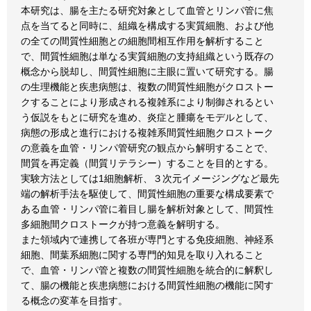
本研究は、腸を主たる研究対象として血管とリンパ管に焦
点を当てると同時に、組織を構成する実質細胞、および他
の全ての間質性細胞との細胞間相互作用を解析すること
で、間質性細胞は単なる実質細胞の支持組織という既存の
概念から脱却し、間質性細胞に主眼に置いて研究する。腸
の生理機能と疾患病態は、複数の間質性細胞がクロストー
クすることにより形成される複雑系により制御されるとい
う仮説をもとに研究を進め、炎症と腫瘍をモデルとして、
病態の形成と進行における複雑系間質性細胞クロストーク
の意義を血管・リンパ管研究の観点から解明することで、
間質を再定義（間質リテラシー）することを目的とする。
実験方法としては1細胞解析、３次元イメージングなど最先
端の解析手法を駆使して、間質性細胞の重要な構成要素で
ある血管・リンパ管に着目し腸を解析対象として、間質性
多細胞間クロストークが持つ意義を解明する。
また領域内で連携して各班が専門とする免疫細胞、神経系
細胞、間葉系細胞に関する専門的知見を取り入れること
で、血管・リンパ管と複数の間質性細胞を統合的に解釈し
て、腸の機能と疾患病態における間質性細胞の機能に関す
る概念の変革を目指す。