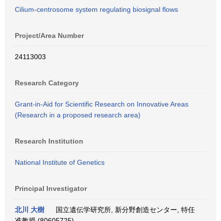
Cilium-centrosome system regulating biosignal flows
Project/Area Number
24113003
Research Category
Grant-in-Aid for Scientific Research on Innovative Areas
(Research in a proposed research area)
Research Institution
National Institute of Genetics
Principal Investigator
北川 大樹
国立遺伝学研究所, 新分野創造センター, 特任
准教授 (80605725)