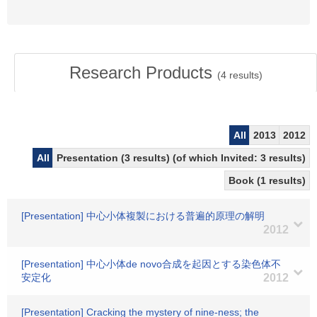
Research Products
(
4
results)
All
2013
2012
All
Presentation (3 results) (of which Invited: 3 results)
Book (1 results)
[Presentation] 中心小体複製における普遍的原理の解明
2012
[Presentation] 中心小体de novo合成を起因とする染色体不
安定化
2012
[Presentation] Cracking the mystery of nine-ness; the