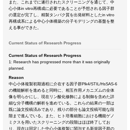
また、これまでに遂行されたスクリーニングを通じて、中
心小体in vitro再構成に必要であることが予想される因子群
の選定が完了し、精製タンパク質を出発材料としたin vitro
再構成系による中心小体構築の分子モデリングの基盤を整
える事ができた。
Current Status of Research Progress
Current Status of Research Progress
1: Research has progressed more than it was originally
planned.
Reason
中心小体複製初期過程に介在する因子群Plk4/STIL/HsSAS-6
の機能解析を進めると同時に、相互作用メカニズムの全体
像を明らかにし、現在リン酸化修飾による制御を含めた詳
細な分子機構の解析を進めている。これらの結果の一部は
既に論文投稿済みであり、残りの部分も論文投稿可能な段
階まで進んでいる。また、ヒト培養細胞における機能ゲノ
ミクスを用いたスクリーニングの段階はほぼ終了してお
り、現在は同定した中心小体複製に関与する新規因子群の