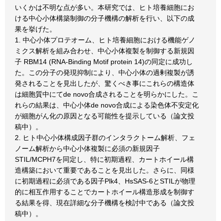
いくかは不明な点が多い。本研究では、ヒト培養細胞にお
ける中心小体構築制御の分子機構の解析を行い、以下の成
果を挙げた。
1. 中心小体プロテオーム、ヒト培養細胞における機能ゲノ
ミクス解析を組み合わせ、中心小体複製を制御する新規因
子 RBM14 (RNA-Binding Motif protein 14)の同定に成功し
た。この分子の発現抑制により、中心小体の過剰複製が誘
発されることを見出したが、驚くべき事にこれらの構造体
は細胞質中にてde novo合成されることを明らかにした。こ
れらの結果は、中心小体de novo合成による染色体不安定化
が細胞がん化の原因となる可能性を提示している（論文投
稿中）。
2. ヒト中心小体構成因子群のインタラクトーム解析、フェ
ノーム解析から中心小体複製に必須の新規因子
STIL/MCPH7を同定し、特に初期過程、カートホイール構
造構築において重要であることを見出した。さらに、同様
に初期過程に必須である因子Plk4、HsSAS-6とSTILが物理
的に相互作用することでカートホイール構造形成を制御す
る結果を得、現在詳細な分子機構を検討中である（論文投
稿中）。