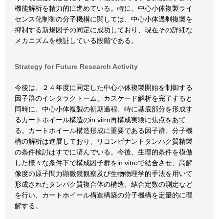
機能解析を精力的に進めている。特に、中心小体複製ライ
センス化制御の分子機構に関しては、中心小体過剰複製を
抑制する新規因子の同定に成功しており、現在その詳細な
メカニズムを検証している段階である。
Strategy for Future Research Activity
今後は、２４年度に同定した中心小体複製開始を制御する
因子群のインタラクトーム、カスケード解析を完了すると
同時に、中心小体複製の初期過程、特に基底部分を形成す
るカートホイール構造のin vitro再構成実験に焦点をあて
る。カートホイール構造形成に重要である因子群、分子機
構の解析は進展しており、リコンビナントタンパク質精製
の条件検討はすでに済んでいる。今後、生理的条件を模倣
した様々な条件下で構成因子群をin vitroで結合させ、高解
像度の原子間力顕微鏡観察及び生物物理学的手法を用いて
形成されたタンパク質複合体の構造、結合定数の測定など
を行い、カートホイール構造構築の分子機構を定量的に理
解する。