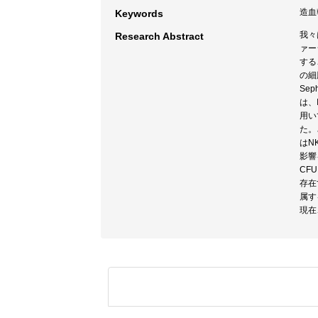
造血幹
Keywords
我々
Research Abstract
ァー
するこ
の細
Se
は、
用い
た。
はN
影響
CF
存在
属する
現在