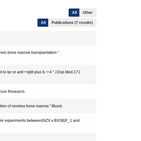
All
Other
All
Publications (7 results)
eic bone marrow transplantation."
ot to lpr or antiーIgM plus ILー4." J.Exp.Med.171.
Cancer Research.
raction of monkey bone marrow." Blood.
ransfer experiments between(NZX x BXSB)F_1 and