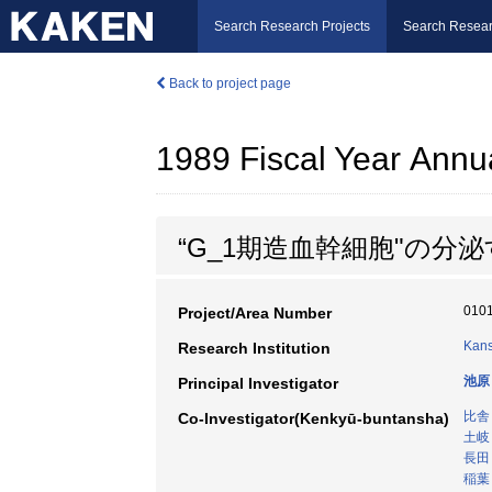
Search Research Projects
Search Resear
Back to project page
1989 Fiscal Year Annu
“G_1期造血幹細胞"の
010
Project/Area Number
Kans
Research Institution
池原
Principal Investigator
比舎
Co-Investigator(Kenkyū-buntansha)
土岐
長田
稲葉