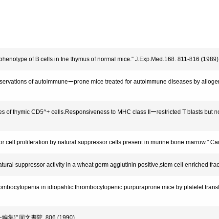
henotype of B cells in tne thymus of normal mice." J.Exp.Med.168. 811-816 (1989)
bservations of autoimmuneーprone mice treated for autoimmune diseases by allogen
ses of thymic CD5^+ cells.Responsiveness to MHC class IIーrestricted T blasts but n
umor cell proliferation by natural suppressor cells present in murine bone marrow." 
natural suppressor activity in a wheat germ agglutinin positive,stem cell enriched f
 thrombocytopenia in idiopahtic thrombocytopenic purpuraprone mice by platelet t
編集)" 同文書院, 806 (1990)