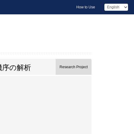
How to Use
機序の解析
Research Project