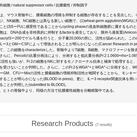
細胞 / natural suppressor cells / 抗腫瘍性 / 抑制因子
は、マウス骨髄中に、腫瘍細胞の増殖を抑制する細胞が存在することを見出した。
ジ、NK細胞、NC細胞とは異なる新しい細胞で、(1)wheat germ agglutinin(W
と(3)5ーFUに感受性であることからcycling phaseの造血幹細胞群に属するものと考えられる(P
胞は、DNA合成を非特異的に抑制するfactorを産生しており、限外ろ過装置(Amicon PM
phacrylSー200でゲルろ過を行うと、分子量20,000の所に、活性が認められた。このc
ILー3とGMーCSFによって増強されることが明らかになった(Cancer Research i
て、この細胞をcharacterizeした。骨髄中よりT細胞、B細胞、マクロファージ
さらに、Percollの比重分画法により、分画すると低比重分画(Fr.2:1.0600<rho<1
K活性も強いが、Fr.2の細胞をNKに対するモノクローナル抗体と補体で処理すると
を受けないことが判明した。さらに、このFr.2をWGA^+とWGA^-に分画すると、WGA
UーGM、CFUーMixの活性と腫瘍細胞の増殖抑制活性が相関することから、モン
することが明らかになった(BLOOD in press)。更に、ILー3 receptor関連抗体を
ことが判明した(submitted to BLOOD)。
、ヒトの骨髄中より、同様の方法で抗腫瘍性細胞を分離精製中である。
Research Products
(
7
results)