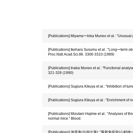
[Publications] MiyamaーInba Muneo et al.: "Unusual p
[Publications] Ikehara Susumu et al.: "Longーterm o
Proc.Natl.Acad.Sci.86. 3306-3310 (1989)
[Publications] Inaba Muneo et al.: "Functional analy
321-326 (1990)
[Publications] Sugiura Kikuya et al.: "Inhibition of t
[Publications] Sugiura Kikuya et al.: "Enrichment of 
[Publications] Mizutani Hajime et al.: "Analyses of
normal mice." Blood.
[Publications] 池原進(分担出筆): "最新免疫学(山村雄一