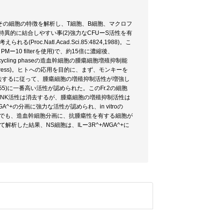
その細胞の特徴を解析し、T細胞、B細胞、マクロフ
GA)に特異的に結合しやすい事(2)強力なCFUーS活性を有
roc.Natl.Acad.Sci.85:4824,1988)。こ
ー10 filterを使用)で、約15倍に濃縮後、
ycling phaseの造血幹細胞の腫瘍細胞増殖抑制能
n press)。ヒトへの応用を目的に、まず、モンキーを
を除去するに従って、腫瘍細胞の増殖抑制活性が増強し
.0655)に一番高い活性が認められた。このFr.2の細胞
、NK活性は消去するが、腫瘍細胞の増殖抑制活性は
^+の分画に強力な活性が認められ、in vitroの
キーでも、造血幹細胞分画に、抗腫瘍性を有する細胞が
用いて解析した結果、NS細胞は、ILー3R^+/WGA^+に