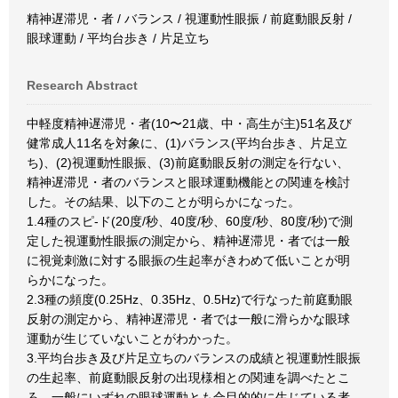
精神遅滞児・者 / バランス / 視運動性眼振 / 前庭動眼反射 /
眼球運動 / 平均台歩き / 片足立ち
Research Abstract
中軽度精神遅滞児・者(10〜21歳、中・高生が主)51名及び
健常成人11名を対象に、(1)バランス(平均台歩き、片足立
ち)、(2)視運動性眼振、(3)前庭動眼反射の測定を行ない、
精神遅滞児・者のバランスと眼球運動機能との関連を検討
した。その結果、以下のことが明らかになった。
1.4種のスピ-ド(20度/秒、40度/秒、60度/秒、80度/秒)で測
定した視運動性眼振の測定から、精神遅滞児・者では一般
に視覚刺激に対する眼振の生起率がきわめて低いことが明
らかになった。
2.3種の頻度(0.25Hz、0.35Hz、0.5Hz)で行なった前庭動眼
反射の測定から、精神遅滞児・者では一般に滑らかな眼球
運動が生じていないことがわかった。
3.平均台歩き及び片足立ちのバランスの成績と視運動性眼振
の生起率、前庭動眼反射の出現様相との関連を調べたとこ
ろ、一般にいずれの眼球運動とも合目的的に生じている者