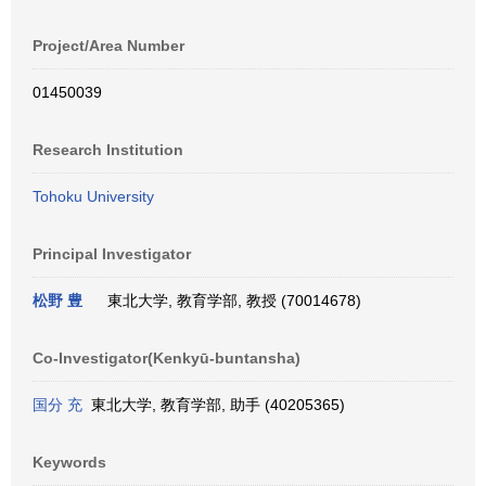
Project/Area Number
01450039
Research Institution
Tohoku University
Principal Investigator
松野 豊
東北大学, 教育学部, 教授 (70014678)
Co-Investigator(Kenkyū-buntansha)
国分 充
東北大学, 教育学部, 助手 (40205365)
Keywords