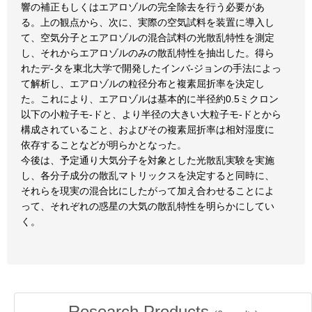
響の補正もしくはエアロゾルの完全除去を行う必要があ
る。上の観点から、次に、実際の空気試料を装置に導入し
て、空気分子とエアロゾルの混合試料の光散乱特性を測定
し、それからエアロゾルのみの散乱特性を抽出した。得ら
れたデ-タを東北大学で開発したインバ-ジョンの手法によっ
て解析し、エアロゾルの粒径分布と複素屈折率を決定し
た。これにより、エアロゾルは基本的に半径約0.5ミクロン
以下の小粒子モ-ドと、より半径の大きい大粒子モ-ドとから
構成されていること、およびその複素屈折率は相対湿度に
依存することなどが明らかとなった。
今後は、予定通り大気分子を対象とした光散乱実験を実施
し、各分子成分の散乱マトリックスを決定すると同時に、
それらを現実の混合比にしたがって加え合わせることによ
って、それぞれの惑星の大気の散乱特性を明らかにしてい
く。
Research Products