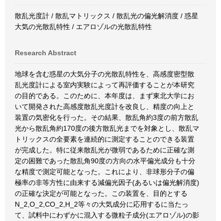
散乱光度計 / 散乱マトリックス / 散乱光の偏光解消度 / 惑星
大気の光散乱特性 / エアロゾルの光散乱特性
Research Abstract
地球を含む惑星の大気分子の光散乱特性を、高感度密型散
乱光度計による室内実験によって再評価することが本研究
の目的である。このために、本年度は、まず東北大学にお
いて開発された高感度散乱光度計を改良し、精度の向上と
装置の気密化を行った。その結果、散乱角約3度の前方散乱
光から散乱角約170度の後方散乱光までを対象とし、散乱マ
トリックスの全要素を連続的に測定することのできる装置
が完成した。特に従来散乱光が微弱であるために正確な測
定の困難であった散乱角90度の方向の水平偏光成分も十分
な精度で測定可能となった。これにより、非球形分子の偏
極率の非等方性に由来する減偏光因子(あるいは偏光解消度)
の正確な決定が可能となった。この装置を、目的とする
N_2,O_2,CO_2,H_2等々の大気成分に応用するに当たっ
て、試料中にわずかに混入する微粒子成分(エアロゾル)の影