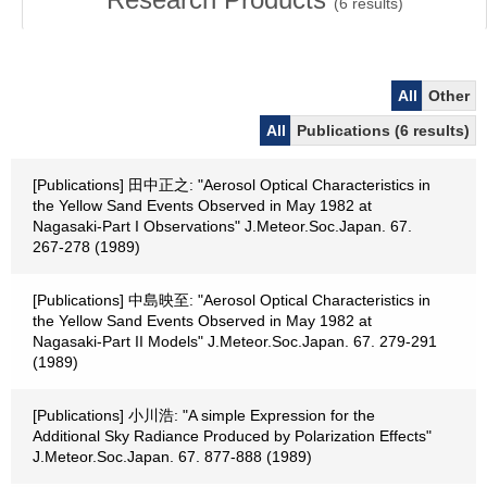
(
6
results)
All
Other
All
Publications (6 results)
[Publications] 田中正之: "Aerosol Optical Characteristics in
the Yellow Sand Events Observed in May 1982 at
Nagasaki-Part I Observations" J.Meteor.Soc.Japan. 67.
267-278 (1989)
[Publications] 中島映至: "Aerosol Optical Characteristics in
the Yellow Sand Events Observed in May 1982 at
Nagasaki-Part II Models" J.Meteor.Soc.Japan. 67. 279-291
(1989)
[Publications] 小川浩: "A simple Expression for the
Additional Sky Radiance Produced by Polarization Effects"
J.Meteor.Soc.Japan. 67. 877-888 (1989)