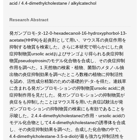
acid / 4.4-dimethylcholestane / alkylcatechol
Research Abstract
発ガンプロモ-タ-12-0-hexadecanoil-16-hydroxyphorbol-13-
acetate(HHPA)を起炎剤として用い、マウス耳の炎症作用を
抑制する物質を検索した。さらに本研究で明らかにした炎
症抑制物質ursolic acidおよびサンゴより得られる炎症抑制
物質pseudoptrosinのモデル化合物を合成し、その炎症抑制
作用を調べた。1.天然物の検索・植物、菌類のメタノ-ル抽
出物の炎症抑制効果を調べたところ数種の植物に抑制活性
を認め、活性成分精製のための基礎的デ-タ-を得た。連銭草
に含まれる発ガンプロモ-ションの抑制物質ursolic acidに炎
症抑制作用を見だした。発ガンプロモ-ションの抑制物質が
炎症をも抑制したことはマウス耳を用いた炎症試験法が発
ガンプロモ-ションの抑制物質の検索にも有効であることを
示唆した。2.4.4-dimethylcholestaneの作用・ursolic acidの
モデル化合物として4.4-dimethylcholestaneの誘導体を合成
し、その炎症抑制効果を調べた。合成した化合物の中で、
4.4-dimethylcholestane-3.5-α-diolが最も強力な抑制活性を