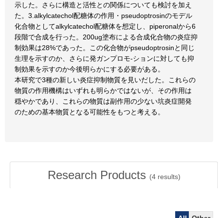
示した。さらに構造と活性との関係についても検討を加え
た。3.alkylcatechol配糖体の作用・pseudoptrosinのモデル
化合物としてalkylcatechol配糖体を想定し、piperonalから6
段階で合成を行った。200ug塗布による合成化合物の炎症抑
制効果は28%であった。この化合物がpseudoptrosinと同じ
生理を示すのか、さらに発ガンプロモ-ションに対しても抑
制効果を示すのか今後明らかにする必要がある。
本研究で3種の新しい炎症抑制物質を見いだした。これらの
物質の作用機構はいずれも明らかではないが、その作用は
穏やかであり、これらの物質は副作用の少ない坑炎症開発
のための基本物質となる可能性をもつと考える。
Research Products
(
4
results)