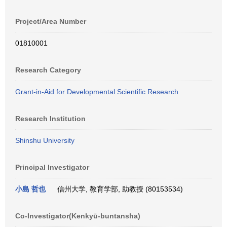
Project/Area Number
01810001
Research Category
Grant-in-Aid for Developmental Scientific Research
Research Institution
Shinshu University
Principal Investigator
小島 哲也
信州大学, 教育学部, 助教授 (80153534)
Co-Investigator(Kenkyū-buntansha)