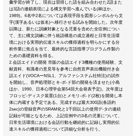
彙学習が終了し、現在は習得した語を組み合わせた2語また
は3語の連鎖表現による構文学習へ進んでいる(林ほか、
1989)。6名中2名については表現手段を図形シンボルから文
字(漢字あるいは仮名)へ移行させる試みを開始した。次年度
以降は、新たに訓練対象となる児童を含めた全症例につい
て、主に構文訓練に伴う統語構造の成立過程と日常生活環
境における実用的伝達スキルの獲得過程を明らかにする分
析作業に焦点を当て、最終的な言語指導プログラム作製の
ための基礎資科を得る。
2.会話エイドの開発 市販の会話エイド3機種の使用経験、文
献資科、有識者の意見等を参考に自然音声表出機能付き会
話エイド(VOCAーNSL1、アルファシステム社特注)の試作
を開始し、音声処理部とキ-ボ-ド部の開発を済ませた(小島
ほか、1990、日本心理学会第54回大会発表予定)。次年度は
フロッピ-ディスク装置(1台)とメモリ-ボ-ド(2枚)を開発し本
体に内蔵する予定である。完成すれば最大300語(各語約
2sec)の登録音声のSRAM化と1千回以上の使用デ-タの連続
記録が可能となるため、上記症例中の3名の児童について、
日常生活環境における会話行動を継続的に記録し実用的伝
達スキルの獲得過程について詳細な分析を行う。