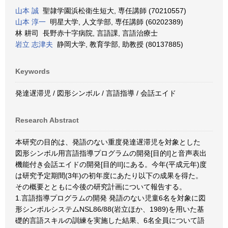
山本 誠
聖隷学園浜松衛生短大, 専任講師 (70210557)
山本 淳一
明星大学, 人文学部, 専任講師 (60202389)
林 耕司 長野赤十字病院, 言語課, 言語治療士
岩立 志津夫
静岡大学, 教育学部, 助教授 (80137885)
Keywords
発達遅滞児 / 図形シンボル / 言語指導 / 会話エイド
Research Abstract
本研究の目的は、発語のない重度発達遅滞児を対象とした
図形シンボル用言語指導プログラムの開発[目的I]と音声表出
機能付き会話エイドの開発[目的II]にある。今年(平成元年)度
は研究予定期間(3年)の初年度にあたり以下の成果を得た。
その概要とともに今後の研究計画について報告する。
1.言語指導プログラムの開発 発語のない児童6名を対象に図
形シンボルシステムNSL86/88(岩立ほか、1989)を用いた基
礎的言語スキルの訓練を実施した結果、6名全員について語