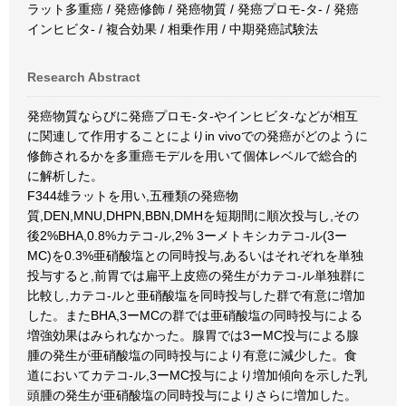
ラット多重癌 / 発癌修飾 / 発癌物質 / 発癌プロモ-タ- / 発癌
インヒビタ- / 複合効果 / 相乗作用 / 中期発癌試験法
Research Abstract
発癌物質ならびに発癌プロモ-タ-やインヒビタ-などが相互
に関連して作用することによりin vivoでの発癌がどのように
修飾されるかを多重癌モデルを用いて個体レベルで総合的
に解析した。
F344雄ラットを用い,五種類の発癌物
質,DEN,MNU,DHPN,BBN,DMHを短期間に順次投与し,その
後2%BHA,0.8%カテコ-ル,2% 3ーメトキシカテコ-ル(3ー
MC)を0.3%亜硝酸塩との同時投与,あるいはそれぞれを単独
投与すると,前胃では扁平上皮癌の発生がカテコ-ル単独群に
比較し,カテコ-ルと亜硝酸塩を同時投与した群で有意に増加
した。またBHA,3ーMCの群では亜硝酸塩の同時投与による
増強効果はみられなかった。腺胃では3ーMC投与による腺
腫の発生が亜硝酸塩の同時投与により有意に減少した。食
道においてカテコ-ル,3ーMC投与により増加傾向を示した乳
頭腫の発生が亜硝酸塩の同時投与によりさらに増加した。