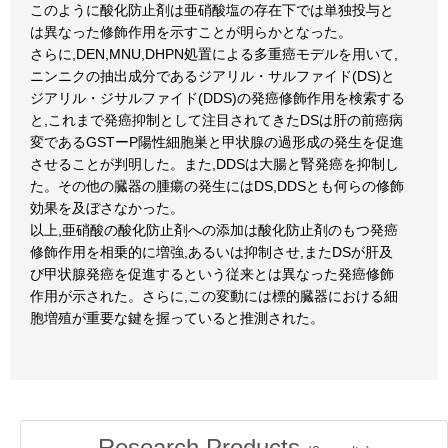
このように酸化防止剤は亜硝酸塩の存在下では単独投与と
は異なった修飾作用を示すことが明らかとなった。
さらに,DEN,MNU,DHPN処置による多重癌モデルを用いて,
ニンニクの抽出成分であるジアリル・サルファイド(DS)と
ジアリル・ジサルファイド(DDS)の発癌修飾作用を検索する
と,これまで発癌抑制として注目されてきたDSは肝の前癌病
変であるGSTーP陽性細胞巣と甲状腺の過形成の発生を促進
させることが判明した。また,DDSは大腸と腎発癌を抑制し
た。その他の臓器の腫瘍の発生にはDS,DDSとも何らの修飾
効果を及ぼさなかった。
以上,亜硝酸の酸化防止剤への添加は酸化防止剤のもつ発癌
修飾作用を相乗的に増強,あるいは抑制させ,またDSが肝及
び甲状腺発癌を促進するという従来とは異なった発癌修飾
作用が示された。さらに,この変動には標的臓器における細
胞増殖が重要な鍵を握っていると推測された。
Research Products