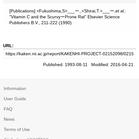
[Publications] <Fukushima,S>___ー.,<Shirai,T.>___ー,et al.:
"Vitamin C and the ScurvyーProne Rat" Elsevier Science
Publishers B.V., 211-222 (1990)
URL:
Published: 1993-08-11 Modified: 2016-04-21
Information
User Guide
FAQ
News
Terms of Use