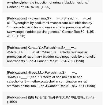
οーphenylphenate induction of urinary bladder lesions."
Cancer Lett.50. 87-91 (1990)
[Publications] <Fukushima,S>___ー.,<Shirai,T.>___ー.,et
al.: "Synergism by sodium ^Lーascorbate but inhibition by
^Lーascorbic acid for sodium saccharin promotion of rat
twoーstage bladder carcinogenesis." Cancer Res.50. 4195-
4198 (1990)
[Publications] Kurata,Y.,<Fukushima,S>___ー.,
<Shirai,T.>___ー,et al.: "Structureーactivity relations in
promotion of rat urinary bladder carcinogenesis by phenolic
antioxidants." Jpn.J.Cancer Res.81. 754-759 (1990)
[Publications] Hirose,M.,<Fukushima,S>___ー.,
<Kato,T.>___ー,et al.: "Effects of sodium nitrite and
catechol or 3ーmethoxycatechol in combination on rat
stomach epithelium." Jpn.J.Cancer Res.81. 857-861 (1990)
[Publications] 福島 昭治 他: "新外科学大系" 中山書店, 28-49
(1990)