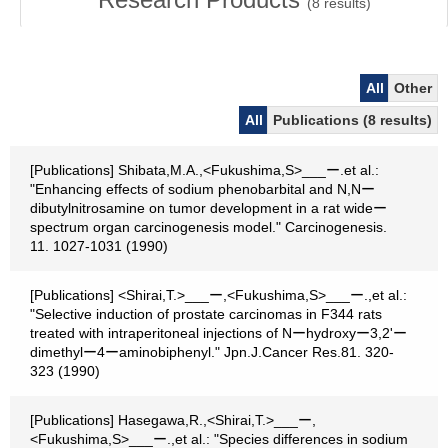
(
8
results)
All
Other
All
Publications (8 results)
[Publications] Shibata,M.A.,<Fukushima,S>___ー.et al.:
"Enhancing effects of sodium phenobarbital and N,Nー
dibutylnitrosamine on tumor development in a rat wideー
spectrum organ carcinogenesis model." Carcinogenesis.
11. 1027-1031 (1990)
[Publications] <Shirai,T.>___ー,<Fukushima,S>___ー.,et al.:
"Selective induction of prostate carcinomas in F344 rats
treated with intraperitoneal injections of Nーhydroxyー3,2'ー
dimethylー4ーaminobiphenyl." Jpn.J.Cancer Res.81. 320-
323 (1990)
[Publications] Hasegawa,R.,<Shirai,T.>___ー,
<Fukushima,S>___ー.,et al.: "Species differences in sodium