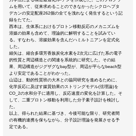
ムを用いて、従来求めることのできなかったシクロヘプタ
デカンの安定配座262個の全てを洩れなく発生するという記
録をたてた。
西本は、生体系におけるプロトン移動反応のメカニズムを
溶媒の効果も含めて、理論的に解明することを試みてい
る。すなわち、溶媒効果を含んだハミルトニアンを定式化
した。
細矢は、縮合多環芳香族炭化水素を2次元に広げた系の電子
的性質と周辺構造との関連を系統的に研究した。その結
果、周辺構造がジグザグなbay型が、周辺が平らなbeach型
より安定であることがわかった。
山辺は、動的性質班の大木との協同研究を進めるために、
化学反応に及ぼす媒質効果のストリングモデル(弦理論)を
CO_2の水和分子に適用し、反応速度の変化を計算した。そ
して、二重プロトン移動を利用した分子素子設計を検討し
た。
以上、得られた結果に基づき、今後可能な限り、研究者間
の有機的連携を保ちながら、分子設計理論を発展させる予
定である。