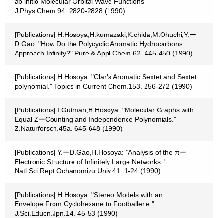
ab initio Molecular Orbital Wave Functions."
J.Phys.Chem.94. 2820-2828 (1990)
[Publications] H.Hosoya,H.kumazaki,K.chida,M.Ohuchi,Y.ー
D.Gao: "How Do the Polycyclic Aromatic Hydrocarbons
Approach Infinity?" Pure & Appl.Chem.62. 445-450 (1990)
[Publications] H.Hosoya: "Clar's Aromatic Sextet and Sextet
polynomial." Topics in Current Chem.153. 256-272 (1990)
[Publications] I.Gutman,H.Hosoya: "Molecular Graphs with
Equal ZーCounting and Independence Polynomials."
Z.Naturforsch.45a. 645-648 (1990)
[Publications] Y.ーD.Gao,H.Hosoya: "Analysis of the πー
Electronic Structure of Infinitely Large Networks."
Natl.Sci.Rept.Ochanomizu Univ.41. 1-24 (1990)
[Publications] H.Hosoya: "Stereo Models with an
Envelope.From Cyclohexane to Footballene."
J.Sci.Educn.Jpn.14. 45-53 (1990)