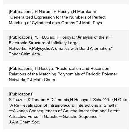
[Publications] H.Narumi,H.Hosoya,H.Murakami:
"Generalized Expression for the Numbers of Perfect
Matching of Cylindrical mxn Graphs." J.Math.Phys.
[Publications] Y.ーD.Gao,H.Hosoya: "Analysis of the πー
Electronic Structure of Infinitely Large
Networks.IV.Polycyclic Aromatics with Bond Alternation."
Theor.Chim.Acta.
[Publications] H.Hosoya: "Factorization and Recursion
Relations of the Matching Polynomials of Periodic Polymer
Networks." J.Math.Chem.
[Publications]
S.Tsuzuki,K.Tanabe,E.D.Jemmis,H.Hosoya,L.Scha^^¨fer,H.Goto,
"A Reーevaluation of Intramolecular Interactions in Small n
ーAlkanes.Consequences of Gauche Interaction and Latent
Attractive Force in GaucheーGauche Sequence."
J.Am.Chem.Soc.