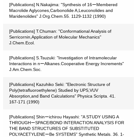
[Publications] N.Nakajima: "Synthesis of 16ーMembered
Macrolide Aglycones,Carbonolide A,Leuconolides and
Maridenolides" J.Org.Chem.55. 1129-1132 (1990)
[Publications] T.Chuman: "Conformational Analysis of
Serricornin,Application of Molecular Mechanics"
J.Chem.Ecol.
[Publications] S.Tsuzuki: "Investigation of Intramolecular
Interactions in nーAlkanes.Cooperative Energy Increments"
J.Am.Chem.Soc.
[Publications] Kazuhiko Seki: "Electronic Structure of
Poly(tetrafluoroethylene) Studied by UPS,VUV
Absorption,and Band Calculations" Physica Scripta. 41.
167-171 (1990)
[Publications] Shinーichirou Hayashi: "A STUDY USING A
THROUGHーSPACE/BOND INTERACTION ANALYSIS FOR
THE BAND STRUCTURES OF SUBSTITUTED
POLYACETYLENEーBe SYSTEMS" Synthetic Metals. 36. 1-