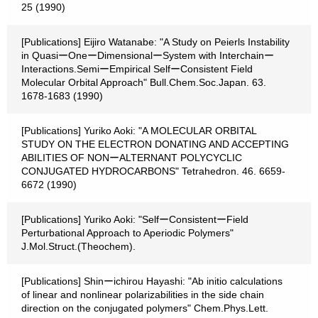
25 (1990)
[Publications] Eijiro Watanabe: "A Study on Peierls Instability
in QuasiーOneーDimensionalーSystem with Interchainー
Interactions.SemiーEmpirical SelfーConsistent Field
Molecular Orbital Approach" Bull.Chem.Soc.Japan. 63.
1678-1683 (1990)
[Publications] Yuriko Aoki: "A MOLECULAR ORBITAL
STUDY ON THE ELECTRON DONATING AND ACCEPTING
ABILITIES OF NONーALTERNANT POLYCYCLIC
CONJUGATED HYDROCARBONS" Tetrahedron. 46. 6659-
6672 (1990)
[Publications] Yuriko Aoki: "SelfーConsistentーField
Perturbational Approach to Aperiodic Polymers"
J.Mol.Struct.(Theochem).
[Publications] Shinーichirou Hayashi: "Ab initio calculations
of linear and nonlinear polarizabilities in the side chain
direction on the conjugated polymers" Chem.Phys.Lett.