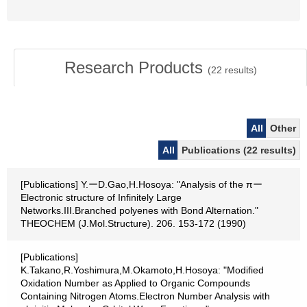
Research Products
(
22
results)
All
Other
All
Publications (22 results)
[Publications] Y.ーD.Gao,H.Hosoya: "Analysis of the πー
Electronic structure of Infinitely Large
Networks.III.Branched polyenes with Bond Alternation."
THEOCHEM (J.Mol.Structure). 206. 153-172 (1990)
[Publications]
K.Takano,R.Yoshimura,M.Okamoto,H.Hosoya: "Modified
Oxidation Number as Applied to Organic Compounds
Containing Nitrogen Atoms.Electron Number Analysis with