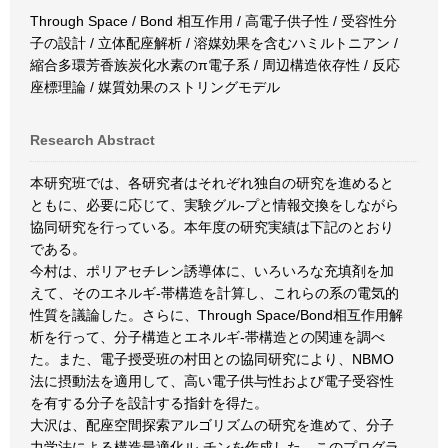
Through Space / Bond 相互作用 / 高電子供子性 / 受容性分
子の設計 / 立体配座解析 / 溶媒効果を含むハミルトニアン /
縮合多環芳香族炭化水素のπ電子系 / 周辺構造依存性 / 反応
座標理論 / 媒質効果のストリングモデル
Research Abstract
本研究班では、各研究者はそれぞれ独自の研究を進めると
ともに、必要に応じて、実験グル-プと情報交換をしながら
協同研究を行っている。本年度の研究実績は下記のとおり
である。
今村は、ポリアセチレン誘導体に、いろいろな充填剤を加
えて、そのエネルギ-帯構造を計算し、これらの系の電気的
性質を議論した。さらに、Through Space/Bond相互作用解
析を行って、分子構造とエネルギ-帯構造との関連を調べ
た。また、電子授受班の村田との協同研究により、NBMO
法に摂動法を適用して、高い電子供与性および電子受容性
を有する分子を設計する指針を得た。
大沢は、配座空間探索アルゴリズムの研究を進めて、分子
力学法による構造最適化ル-チンを作成した。このプログラ