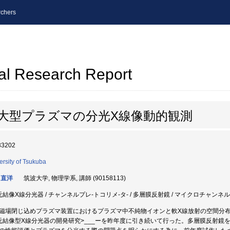
chers
al Research Report
大型プラズマの分光X線像動的観測
33202
ersity of Tsukuba
 直洋
筑波大学, 物理学系, 講師 (90158113)
元結像X線分光器 / チャンネルプレ-トコリメ-タ- / 多層膜反射鏡 / マイクロチャンネルプ
磁場閉じ込めプラズマ装置におけるプラズマ中不純物イオンと軟X線放射の空間分布
元結像型X線分光器の開発研究>___ーを昨年度に引き続いて行った。多層膜反射鏡