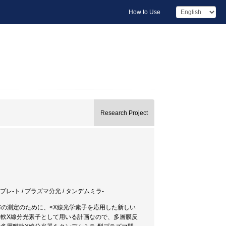
How to Use
Research Project
レ-ト / プラズマ分光 / タンデムミラ-
の測定のために、<X線光学素子を応用した新しい
を軟X線分光素子として用いる計画なので、多層膜反