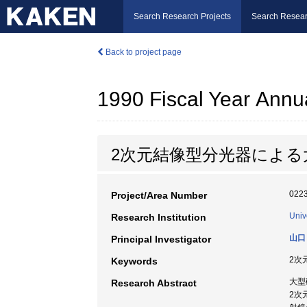
Search Research Projects
Search Resear
Back to project page
1990 Fiscal Year Annu
2次元結像型分光器による
022
Project/Area Number
Univ
Research Institution
山口
Principal Investigator
2次
Keywords
大型
Research Abstract
2次