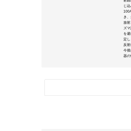
射鏡
じ込
10
き、
放射
ズマ
を避
定し
反射
今後
器の