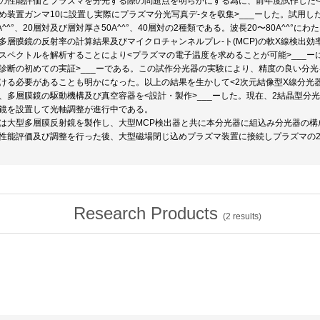
の性能評価とプラズマを分光する際の問題点を明らかにする為に、前年度試作した<
め装置ガンマ10に設置し実際にプラズマ分光写真デ-タを収集>___ーした。試用し
0A^^°、20層対及び層対厚さ50A^^°、40層対の2種類である。波長20〜80A^^
多層膜鏡の反射率の計算結果及びマイクロチャンネルプレ-ト(MCP)の軟X線検出効
スペクトルを解析することにより<プラズマの電子温度を求めることが可能>___ー
診断の初めての実証>___ーである。この試作分光器の実験により、精度の良い分光を
ける必要があることも明かになった。以上の結果を生かして<2次元結像型X線分光器
、多層膜鏡の駆動機構及び真空容器を<設計・製作>___ーした。現在、2結晶型分光器
鏡を設置して光軸調整が進行中である。
は大型多層膜反射鏡を製作し、大型MCP検出器と共に本分光器に組込み分光器の構
性能評価及び調整を行った後、大型磁場閉じ込めプラズマ装置に接続しプラズマの2
Research Products
(
2
results)