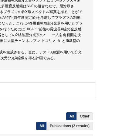
多層膜軟X線分光器をタンデムミラ-型プラズマ閉
た多層膜反射鏡はNi/Cの組合わせで、層対厚さ
°にわたるプラズマの軟X線スペクトル写真を撮ることがで
率の特性(前年度測定済)を考慮してプラズマの制動
になった。これは<多層膜軟X線分光器を用いたプラ
行うためには100A^^°前後の長波長X線の全反射
としての2結晶型分光系の>___ー入射角範囲を決
に大型チャンネルプレ-トコリメ-タ-とSi基盤の
成を完成させる。更に、テストX線源を用いて分光
次元分光X線像を得る計画である。
All
Other
All
Publications (2 results)