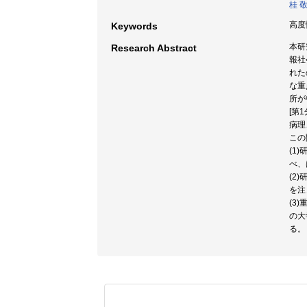
桂 
高度情
Keywords
本研
Research Abstract
報社
れた
な重
所が
[第
病理
この
(1
べ、
(2
を注
(3
の大
る。