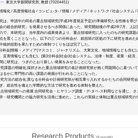
敬一
東京大学新聞研究所, 教授 (70204451)
報化 / 高度情報社会 / コンピュ-タ- / 情報 / メディア / ネットワ-ク / 社会システム 
究は、申請中の同名の重点領域研究(平成3年度発足予定)の準備研究たる性格を帯び、
会の総合的研究」を発展させるべき関係にあった。研究開始後の平成2年7月、上記
ので、本研究は、当年度内の成果発表より、重点領域研究に入ったのちの研究課題
点を置くこととなった。以下の三つの分科会が、総括班の区処の下に研究を進めた
中核的役割を果たすための体制づくりをほぼ完了した。
1分科会]情報・メディア(マスコミ、ジャ-ナリズム、大衆文化、地域情報なども含む)
、災害情報なども含む)。[第3分科会]社会(社会システム。法律・制度、産業・経済
間に研究は、つぎのとおり新しい発展をみせることになった。
)研究課題の明確化:採択された重点領域研究の各計画研究班が抱く問題関心に基づいて
はるかに専門性の高い課題の発掘が行われることになった。
)研究方法の総合化:異なる分科会や計画研究班が相互乗り入れするかたちの合同研究
ぎ、総合性を備えた学際的な方法で研究を進める体制を整えた。
)重点領域研究への発展:合同研究会・ヒヤリング調査・デ-タベ-ス利用などを通じ
学・研究機関との協力研究を活発に進めた。これらの実績と体制は重点領域研究の
Research Products
(
9
results)