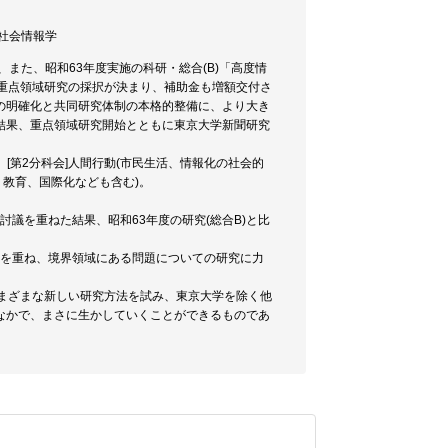
/ 社会情報学
また、昭和63年度実施の科研・総合(B)「高度情
重点領域研究の採択が決まり、補助金も増額交付さ
の明確化と共同研究体制の本格的整備に、より大き
結果、重点領域研究開始とともに東京大学新聞研究
。[第2分科会]人間行動(市民生活、情報化の社会的
、教育、国際化なども含む)。
討議を重ねた結果、昭和63年度の研究(総合B)と比
会を重ね、境界領域にある問題についての研究に力
、さまざまな新しい研究方法を試み、東京大学を除く他
なかで、まさに生かしていくことができるものであ