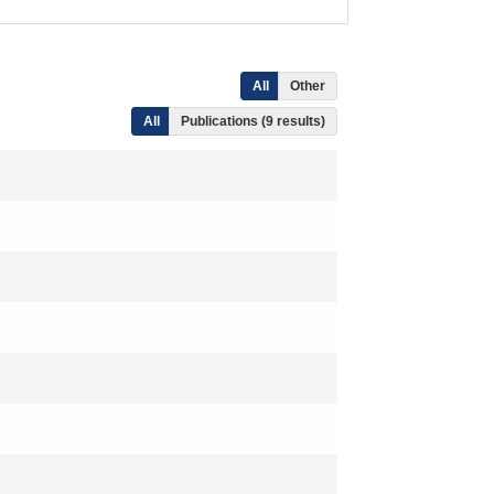
All
Other
All
Publications (9 results)