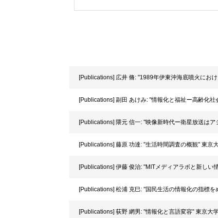
[Publications] 広井 脩: "1989年伊東沖海底噴
[Publications] 副田 あけみ: "情報化と福祉ー高
[Publications] 隈元 信一: "映像新時代ー衛星放送は
[Publications] 藤原 功達: "生活時間調査の概観" 東京大
[Publications] 伊藤 俊治: "MITメディアラボと新し
[Publications] 松浦 克巳: "国民生活の情報化の
[Publications] 荻野 網男: "情報化と言語変容" 東京大学