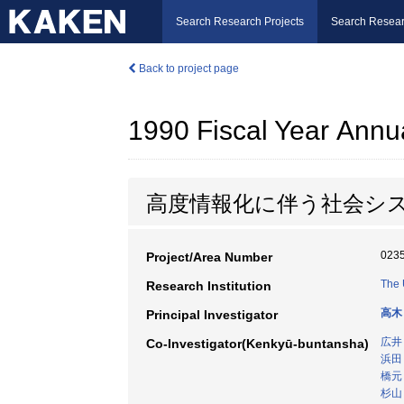
Search Research Projects
Search Resear
Back to project page
1990 Fiscal Year Annu
高度情報化に伴う社会シ
023
Project/Area Number
The 
Research Institution
高木
Principal Investigator
広井
Co-Investigator(Kenkyū-buntansha)
浜田
橋元
杉山