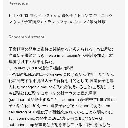
Keywords
ヒトパピロ-マウイルス / がん遺伝子 / トランスジェニック
マウス / 子宮頚癌 / トランスフォ-メ-ション / 睾丸腫瘍
Research Abstract
子宮頚癌の発生に密接に関係すると考えられるHPV16型の
癌遺伝子機能につきin vivo,in vitro両面から検討を加え、本
年度は以下の結果を得た。
I、in vivoでのHPV遺伝子機能の解析
HPV16型E6E7遺伝子のin vivoにおけるがん化能、及びがん
化に関与する細胞側因子の解析を目的として.同遺伝子を導
入したtransgenic mouseを3系統作成することに成功し、う
ち1系統(181系)ではすべての雄マウスに睾丸腫瘍
(seminoma)が発生すること、seminoma細胞中でE6E7遺伝
子の活性化に加えcーkit遺伝子及びそのligandであるstem
cell factor(SCF)遺伝子が活性化されていることを明らかに
し、seminomaの発生にE6E7遺伝子に加えてSCF/KIT
autocrine loopが重要な役割を果している可能性を示した。