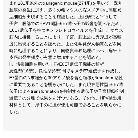
また181系以外のtransgenic mouse(274系)を用いて、睾丸
腫瘍の発生に加え、多くの雌マウスの腟スメア中に高度異
型細胞が出現することを確認した。上記研究と平行して、
子宮、腟部でのHPV16型E6E7遺伝子の影響を調べるため、
E6E7遺伝子を持つキメラレトロウイルスを作成し、マウス
腟内に接種することにより、子宮、腟上皮に異形成が高頻
度に出現することを認めた。また化学発がん物質などを同
時に処理することにより、同物質単独処理に比べ、扁平上
皮癌の発生頻度が有意に増加することを認めた。
II、培養細胞を用いたHPVE6E7遺伝子機能の解析
悪性型(16型)、良性型(6型)間でキメラE7遺伝子を作成し、
E7蛋白のN末端から30アミノ酸を含む領域がtransform活性
に重要であることを明らかにした。また現在悪性型E6E7遺
伝子によるtransformationを抑制する遺伝子や子宮頚癌抑制
遺伝子の分離で成果をあげつつある。その他、HPV検出用
材料として、尿中の細胞が使用可能であることを明らかに
した。