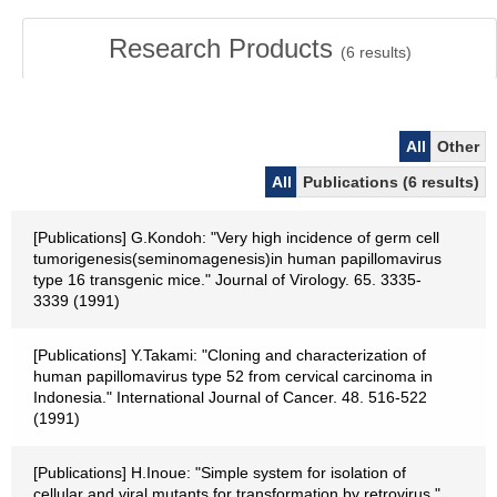
Research Products
(
6
results)
All
Other
All
Publications (6 results)
[Publications] G.Kondoh: "Very high incidence of germ cell
tumorigenesis(seminomagenesis)in human papillomavirus
type 16 transgenic mice." Journal of Virology. 65. 3335-
3339 (1991)
[Publications] Y.Takami: "Cloning and characterization of
human papillomavirus type 52 from cervical carcinoma in
Indonesia." International Journal of Cancer. 48. 516-522
(1991)
[Publications] H.Inoue: "Simple system for isolation of
cellular and viral mutants for transformation by retrovirus."