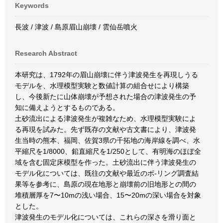
Keywords
長波 / 津波 / 島原眉山崩壊 / 雲仙岳噴火
Research Abstract
本研究は、1792年の眉山崩壊に伴う津波発生を再現しうる
モデルを、水理模型実験と数値計算の組合せにより構築
し、今後新たに山体崩壊が予想された場合の津波発生の予
知に備えようとするものである。
土砂流出による津波発生が複雑なため、水理模型実験によ
る再現を試みた。先ず既存の文献や古文書により、津波発
生当時の熊本、福岡、佐賀3県の千拓地の海岸線を調べ、水
平縮尺を1/8000、鉛直縮尺を1/250として、有明海のほぼ全
域を含む固定床模型を作った。土砂流出に伴う津波発生の
モデル化については、既往の文献や最近のボ-リング調査結
果等を参考に、島原の現在地形と崩壊前の旧地形との間の
堆積層厚を7〜10mの浅い場合、15〜20mの深い場合を対象
とした。
津波発生のモデル化については、これらの深さを滑り面と