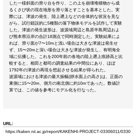
した一様斜面の滑り台を作り、この上を崩壊堆積物から成
るくさび状の現在地形を滑り落とすことを基本とした。実
際には、津波の発生、陸上遡上などの全体的な状況を見な
がら、試行錯誤的に5種類の落下物体モデルを試作して実験
した。津波の発生波形は、波源域周辺と島原半島周辺およ
び熊本県沿岸の合計18測点で同時測定した。実験結果によ
れば、滑り面が7〜10mと浅い場合は大きな津波は発生せ
ず、15〜20mと深い場合は大きな津波が発生し、有明海全
域に伝播した。これを200年前の各地の陸上遡上痕跡高と比
較すると、相田と都司の調査結果の中間位にあり、ほぼ
1792年の津波の再現を想起させる結果が得られた。
波源域における津波の最大振幅(靜水面上の高さ)は、正面の
東側に15〜20m、側方の南北側に約10mであった。数値計
算では、この値を参考にモデル化を行なった。
URL: