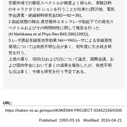
空紫外域での吸収スペクトルが精度よく得られ、実験試料
のキャラクタリゼ-ションを行うことが出来た(西川他、電気
学会誘電・絶縁材料研究会DEIー92ー36)。
2.励起状態の検出:真空紫外エキシマレ-ザ励起下での発光ス
ペクトルおよびその時間特性に関して報告を行った
(H.Nishikawa et al.Phys.Rev.B45,586(1992))。
3.レ-ザ誘起非線形光学効果:NdーYAGレ-ザによる非線形性
発現については依然不明な点が多く、初年度に引き続き研
究を行う。
上述の通り、項目(1)および(2)について論文、国際会議、お
よび国内学会において多くの成果を報告したが、依然不明
な点は多く、今後も研究を行う予定である。
URL:
Published: 1993-03-16 Modified: 2016-04-21