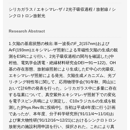
シリカガラス / エキシマレ-ザ / 2光子吸収過程 / 放射線 / シ
ンクロトロン放射光
Research Abstract
1.欠陥の基底状態の検出:単一波長のF_2(157nm)および
ArF(193nm)エキシマレ-ザ照射による常磁性欠陥の生成の観
測をESRにより行い、2光子吸収過程の関与を確認した(中
村他、電気学会誘電・絶縁材料研究会DEIー91ー122)。OH
基の存在形態、放射線照射により生成したE'中心の光吸収、
エキシマレ-ザ照射による発光、欠陥生成メカニズム、光ブ
リ-チング特性等に関して、応用物理学会('91年秋、岡山)に
おいて計6件の発表を行った。シリカガラス中に多量に存在
する塩素について、真空紫外エキシマレ-ザ照射下での変化
を電子スピン共鳴により測定し、C10xラジカルの生成を観
測した[Phys.Rev.Bに投稿中]。当初は平成4年度に行う計画
であったが、本年度、分子科学研究所('91/11/4〜11/16)お
よび東大物性研('91/12/16〜12/21)におけるシンクロトロン
放射光の施設利用申請を行い、採択された。これにより真